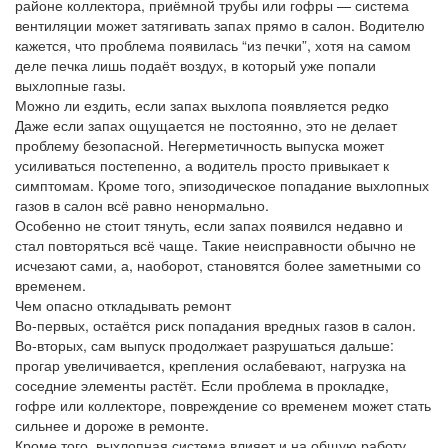
районе коллектора, приёмной трубы или гофры — система
вентиляции может затягивать запах прямо в салон. Водителю
кажется, что проблема появилась “из печки”, хотя на самом
деле печка лишь подаёт воздух, в который уже попали
выхлопные газы.
Можно ли ездить, если запах выхлопа появляется редко
Даже если запах ощущается не постоянно, это не делает
проблему безопасной. Негерметичность выпуска может
усиливаться постепенно, а водитель просто привыкает к
симптомам. Кроме того, эпизодическое попадание выхлопных
газов в салон всё равно ненормально.
Особенно не стоит тянуть, если запах появился недавно и
стал повторяться всё чаще. Такие неисправности обычно не
исчезают сами, а, наоборот, становятся более заметными со
временем.
Чем опасно откладывать ремонт
Во-первых, остаётся риск попадания вредных газов в салон.
Во-вторых, сам выпуск продолжает разрушаться дальше:
прогар увеличивается, крепления ослабевают, нагрузка на
соседние элементы растёт. Если проблема в прокладке,
гофре или коллекторе, повреждение со временем может стать
сильнее и дороже в ремонте.
Кроме того, выхлопная система влияет и на общую работу