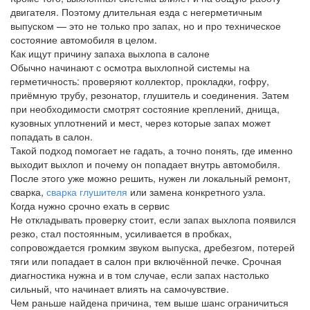
двигателя. Поэтому длительная езда с негерметичным
выпуском — это не только про запах, но и про техническое
состояние автомобиля в целом.
Как ищут причину запаха выхлопа в салоне
Обычно начинают с осмотра выхлопной системы на
герметичность: проверяют коллектор, прокладки, гофру,
приёмную трубу, резонатор, глушитель и соединения. Затем
при необходимости смотрят состояние креплений, днища,
кузовных уплотнений и мест, через которые запах может
попадать в салон.
Такой подход помогает не гадать, а точно понять, где именно
выходит выхлоп и почему он попадает внутрь автомобиля.
После этого уже можно решить, нужен ли локальный ремонт,
сварка,
сварка глушителя
или замена конкретного узла.
Когда нужно срочно ехать в сервис
Не откладывать проверку стоит, если запах выхлопа появился
резко, стал постоянным, усиливается в пробках,
сопровождается громким звуком выпуска, дребезгом, потерей
тяги или попадает в салон при включённой печке. Срочная
диагностика нужна и в том случае, если запах настолько
сильный, что начинает влиять на самочувствие.
Чем раньше найдена причина, тем выше шанс ограничиться