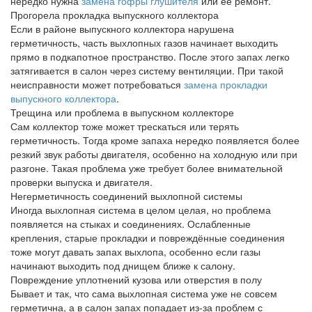
нередко нужна
замена гофры глушителя
или её ремонт.
Прогорела прокладка выпускного коллектора
Если в районе выпускного коллектора нарушена
герметичность, часть выхлопных газов начинает выходить
прямо в подкапотное пространство. После этого запах легко
затягивается в салон через систему вентиляции. При такой
неисправности может потребоваться
замена прокладки
выпускного коллектора
.
Трещина или проблема в выпускном коллекторе
Сам коллектор тоже может трескаться или терять
герметичность. Тогда кроме запаха нередко появляется более
резкий звук работы двигателя, особенно на холодную или при
разгоне. Такая проблема уже требует более внимательной
проверки выпуска и двигателя.
Негерметичность соединений выхлопной системы
Иногда выхлопная система в целом целая, но проблема
появляется на стыках и соединениях. Ослабленные
крепления, старые прокладки и повреждённые соединения
тоже могут давать запах выхлопа, особенно если газы
начинают выходить под днищем ближе к салону.
Повреждение уплотнений кузова или отверстия в полу
Бывает и так, что сама выхлопная система уже не совсем
герметична, а в салон запах попадает из-за проблем с