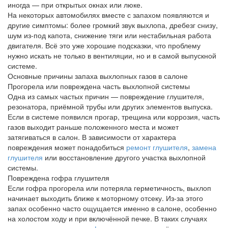
иногда — при открытых окнах или люке.
На некоторых автомобилях вместе с запахом появляются и
другие симптомы: более громкий звук выхлопа, дребезг снизу,
шум из-под капота, снижение тяги или нестабильная работа
двигателя. Всё это уже хорошие подсказки, что проблему
нужно искать не только в вентиляции, но и в самой выпускной
системе.
Основные причины запаха выхлопных газов в салоне
Прогорела или повреждена часть выхлопной системы
Одна из самых частых причин — повреждение глушителя,
резонатора, приёмной трубы или других элементов выпуска.
Если в системе появился прогар, трещина или коррозия, часть
газов выходит раньше положенного места и может
затягиваться в салон. В зависимости от характера
повреждения может понадобиться
ремонт глушителя
,
замена
глушителя
или восстановление другого участка выхлопной
системы.
Повреждена гофра глушителя
Если гофра прогорела или потеряла герметичность, выхлоп
начинает выходить ближе к моторному отсеку. Из-за этого
запах особенно часто ощущается именно в салоне, особенно
на холостом ходу и при включённой печке. В таких случаях