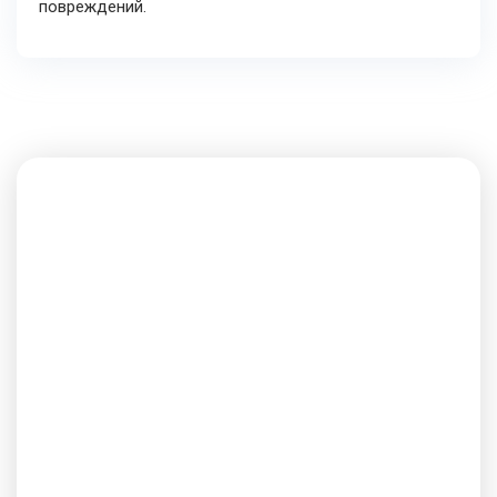
повреждений.
Мастерская по ремонту
автомобилей Audi в Оренбурге
«AutoLife 56»
Автосервис «AutoLife 56» производит ремонт и
обслуживание автомобилей Audi в Оренбурге
с 2013 года. Мы предлагаем полный спектр
услуг по ремонту и техническому
обслуживанию автомобилей всех ведущих
марок и моделей.