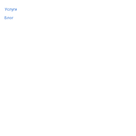
Услуги
Блог
Цены
Отзывы
О компании
Контакты
КОНТАКТЫ
+7 (903) 360-20-92
+7 (903) 360-20-84
support@autolife56.ru