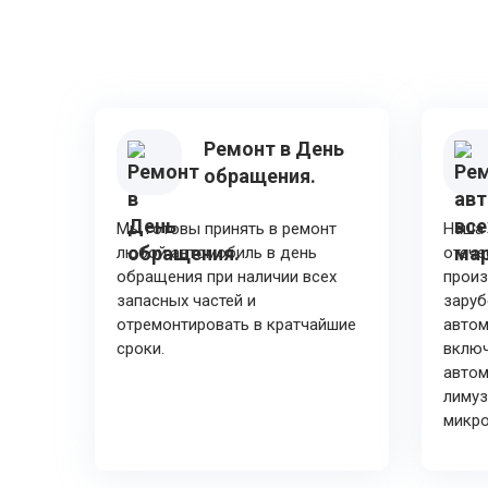
Ремонт в День
обращения.
Мы готовы принять в ремонт
Наша 
любой автомобиль в день
отеч
обращения при наличии всех
произ
запасных частей и
зару
отремонтировать в кратчайшие
автом
сроки.
включ
автом
лимуз
микро