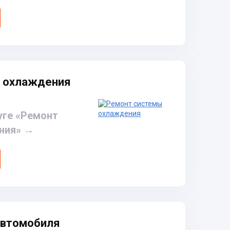
 охлаждения
уге «Ремонт
ния»
→
автомобиля