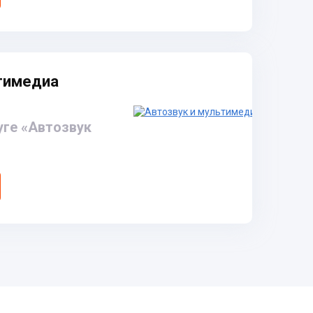
ьтимедиа
уге «Автозвук
→