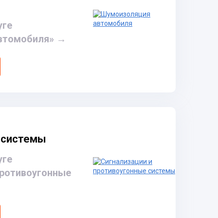
уге
втомобиля»
→
 системы
уге
противоугонные