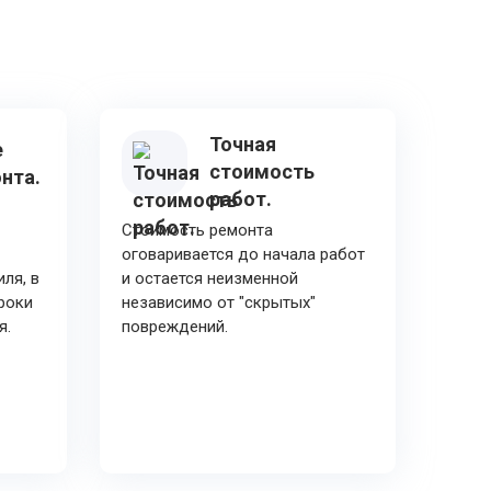
Точная
е
стоимость
нта.
работ.
Стоимость ремонта
оговаривается до начала работ
ля, в
и остается неизменной
роки
независимо от "скрытых"
я.
повреждений.