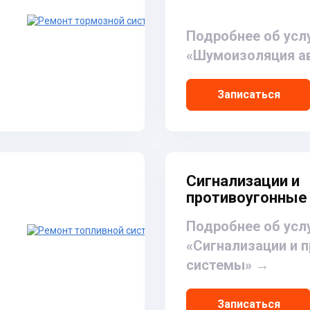
Подробнее об усл
«Шумоизоляция а
Записаться
Сигнализации и
противоугонные
Подробнее об усл
«Сигнализации и 
системы»
→
Записаться