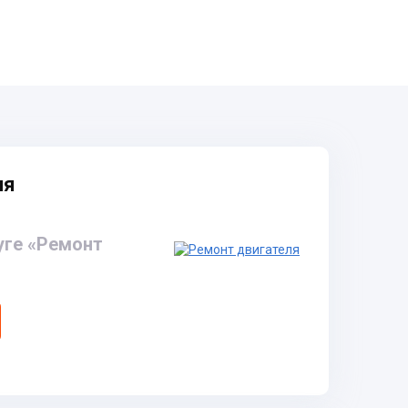
ля
уге «Ремонт