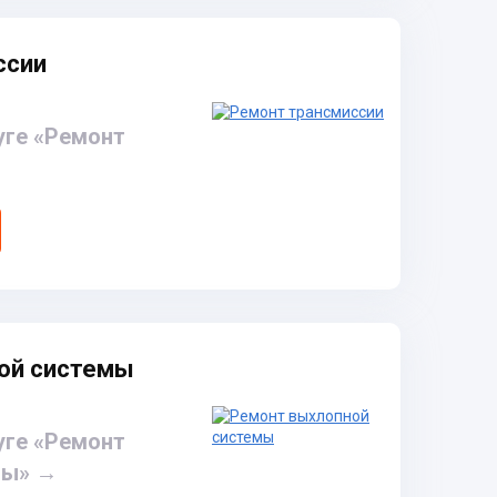
ссии
уге «Ремонт
ой системы
уге «Ремонт
мы»
→