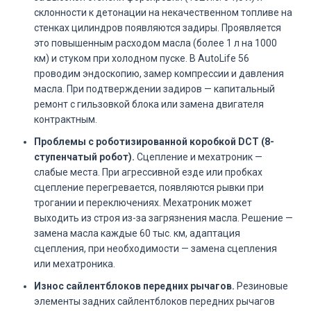
склонности к детонации на некачественном топливе на
стенках цилиндров появляются задиры. Проявляется
это повышенным расходом масла (более 1 л на 1000
км) и стуком при холодном пуске. В AutoLife 56
проводим эндоскопию, замер компрессии и давления
масла. При подтверждении задиров — капитальный
ремонт с гильзовкой блока или замена двигателя
контрактным.
Проблемы с роботизированной коробкой DCT (8-
ступенчатый робот).
Сцепление и мехатроник —
слабые места. При агрессивной езде или пробках
сцепление перегревается, появляются рывки при
трогании и переключениях. Мехатроник может
выходить из строя из-за загрязнения масла. Решение —
замена масла каждые 60 тыс. км, адаптация
сцепления, при необходимости — замена сцепления
или мехатроника.
Износ сайлентблоков передних рычагов.
Резиновые
элементы задних сайлентблоков передних рычагов