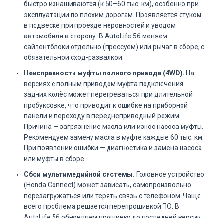
быстро изнашиваются (к 50–60 тыс. км), особенно при
эксплуатации по плохим дорогам. Проявляется стуком
в подвеске при проезде неровностей и уводом
автомобиля в сторону. В AutoLife 56 меняем
сайлентблоки отдельно (прессуем) или рычаг в сборе, с
обязательной сход-развалкой.
Неисправности муфты полного привода (4WD).
На
версиях с полным приводом муфта подключения
задних колёс может перегреваться при длительной
пробуксовке, что приводит к ошибке на приборной
панели и переходу в переднеприводный режим.
Причина — загрязнение масла или износ насоса муфты.
Рекомендуем замену масла в муфте каждые 60 тыс. км.
При появлении ошибки — диагностика и замена насоса
или муфты в сборе.
Сбои мультимедийной системы.
Головное устройство
(Honda Connect) может зависать, самопроизвольно
перезагружаться или терять связь с телефоном. Чаще
всего проблема решается перепрошивкой ПО. В
AutoLife 56 обновляем прошивку до последней версии,