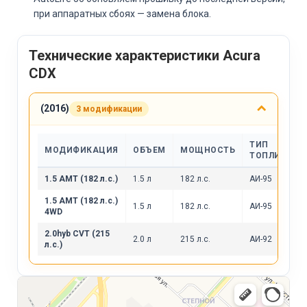
при аппаратных сбоях — замена блока.
Технические характеристики Acura
CDX
(2016)
3 модификации
ТИП
МОДИФИКАЦИЯ
ОБЪЕМ
МОЩНОСТЬ
ТОПЛИВА
1.5 AMT (182 л.с.)
1.5 л
182 л.с.
АИ-95
1.5 AMT (182 л.с.)
1.5 л
182 л.с.
АИ-95
4WD
2.0hyb CVT (215
2.0 л
215 л.с.
АИ-92
л.с.)