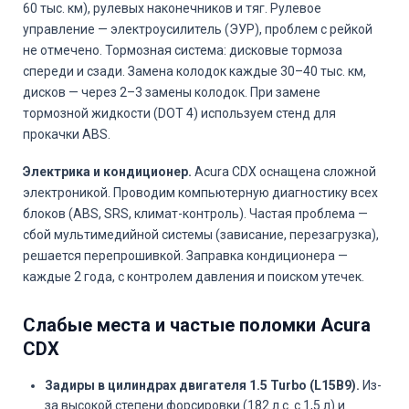
60 тыс. км), рулевых наконечников и тяг. Рулевое
управление — электроусилитель (ЭУР), проблем с рейкой
не отмечено. Тормозная система: дисковые тормоза
спереди и сзади. Замена колодок каждые 30–40 тыс. км,
дисков — через 2–3 замены колодок. При замене
тормозной жидкости (DOT 4) используем стенд для
прокачки ABS.
Электрика и кондиционер.
Acura CDX оснащена сложной
электроникой. Проводим компьютерную диагностику всех
блоков (ABS, SRS, климат-контроль). Частая проблема —
сбой мультимедийной системы (зависание, перезагрузка),
решается перепрошивкой. Заправка кондиционера —
каждые 2 года, с контролем давления и поиском утечек.
Слабые места и частые поломки Acura
CDX
Задиры в цилиндрах двигателя 1.5 Turbo (L15B9).
Из-
за высокой степени форсировки (182 л.с. с 1,5 л) и