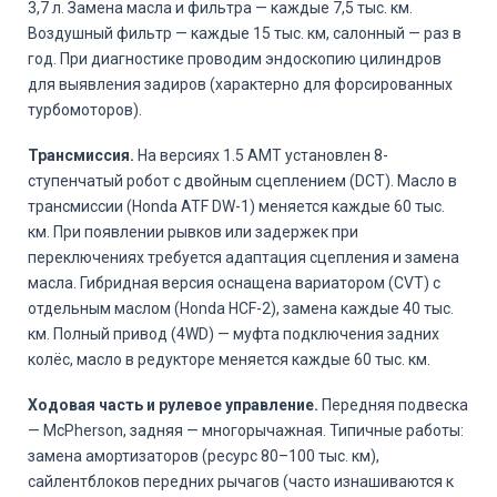
3,7 л. Замена масла и фильтра — каждые 7,5 тыс. км.
Воздушный фильтр — каждые 15 тыс. км, салонный — раз в
год. При диагностике проводим эндоскопию цилиндров
для выявления задиров (характерно для форсированных
турбомоторов).
Трансмиссия.
На версиях 1.5 AMT установлен 8-
ступенчатый робот с двойным сцеплением (DCT). Масло в
трансмиссии (Honda ATF DW-1) меняется каждые 60 тыс.
км. При появлении рывков или задержек при
переключениях требуется адаптация сцепления и замена
масла. Гибридная версия оснащена вариатором (CVT) с
отдельным маслом (Honda HCF-2), замена каждые 40 тыс.
км. Полный привод (4WD) — муфта подключения задних
колёс, масло в редукторе меняется каждые 60 тыс. км.
Ходовая часть и рулевое управление.
Передняя подвеска
— McPherson, задняя — многорычажная. Типичные работы:
замена амортизаторов (ресурс 80–100 тыс. км),
сайлентблоков передних рычагов (часто изнашиваются к