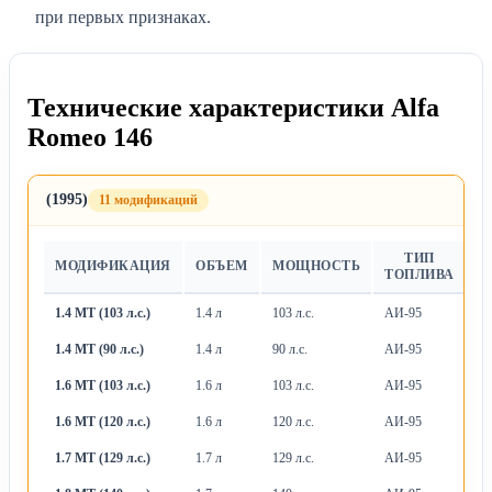
при первых признаках.
Технические характеристики Alfa
Romeo 146
(1995)
11 модификаций
ТИП
МОДИФИКАЦИЯ
ОБЪЕМ
МОЩНОСТЬ
Т
ТОПЛИВА
1.4 MT (103 л.с.)
1.4 л
103 л.с.
АИ-95
М
1.4 MT (90 л.с.)
1.4 л
90 л.с.
АИ-95
М
1.6 MT (103 л.с.)
1.6 л
103 л.с.
АИ-95
М
1.6 MT (120 л.с.)
1.6 л
120 л.с.
АИ-95
М
1.7 MT (129 л.с.)
1.7 л
129 л.с.
АИ-95
М