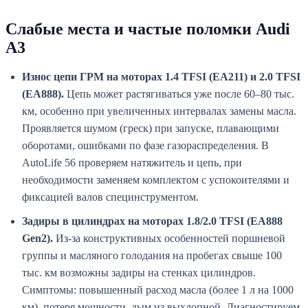
Слабые места и частые поломки Audi
A3
Износ цепи ГРМ на моторах 1.4 TFSI (EA211) и 2.0 TFSI
(EA888).
Цепь может растягиваться уже после 60–80 тыс.
км, особенно при увеличенных интервалах замены масла.
Проявляется шумом (греск) при запуске, плавающими
оборотами, ошибками по фазе газораспределения. В
AutoLife 56 проверяем натяжитель и цепь, при
необходимости заменяем комплектом с успокоителями и
фиксацией валов специнструментом.
Задиры в цилиндрах на моторах 1.8/2.0 TFSI (EA888
Gen2).
Из-за конструктивных особенностей поршневой
группы и масляного голодания на пробегах свыше 100
тыс. км возможны задиры на стенках цилиндров.
Симптомы: повышенный расход масла (более 1 л на 1000
км), потеря мощности, дым из выхлопной. Диагностируем