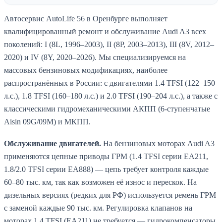
Автосервис AutoLife 56 в Оренбурге выполняет
квалифицированный ремонт и обслуживание Audi A3 всех
поколений: I (8L, 1996–2003), II (8P, 2003–2013), III (8V, 2012–
2020) и IV (8Y, 2020–2026). Мы специализируемся на
массовых бензиновых модификациях, наиболее
распространённых в России: с двигателями 1.4 TFSI (122–150
л.с.), 1.8 TFSI (160–180 л.с.) и 2.0 TFSI (190–204 л.с.), а также с
классическими гидромеханическими АКПП (6-ступенчатые
Aisin 09G/09M) и МКПП.
Обслуживание двигателей.
На бензиновых моторах Audi A3
применяются цепные приводы ГРМ (1.4 TFSI серии EA211,
1.8/2.0 TFSI серии EA888) — цепь требует контроля каждые
60–80 тыс. км, так как возможен её износ и перескок. На
дизельных версиях (редких для РФ) используется ремень ГРМ
с заменой каждые 90 тыс. км. Регулировка клапанов на
моторах 1.4 TFSI (EA211) не требуется — гидрокомпенсаторы