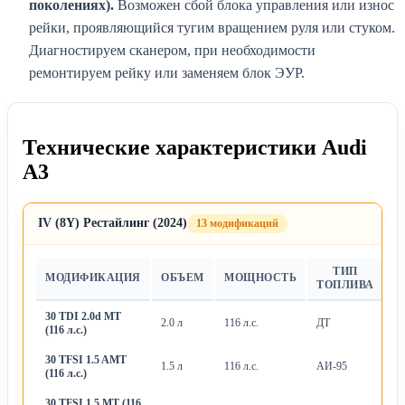
поколениях).
Возможен сбой блока управления или износ
рейки, проявляющийся тугим вращением руля или стуком.
Диагностируем сканером, при необходимости
ремонтируем рейку или заменяем блок ЭУР.
Технические характеристики Audi
A3
IV (8Y) Рестайлинг (2024)
13 модификаций
ТИП
МОДИФИКАЦИЯ
ОБЪЕМ
МОЩНОСТЬ
Т
ТОПЛИВА
30 TDI 2.0d MT
2.0 л
116 л.с.
ДТ
М
(116 л.с.)
30 TFSI 1.5 AMT
1.5 л
116 л.с.
АИ-95
Ро
(116 л.с.)
30 TFSI 1.5 MT (116