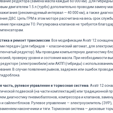
вание редуктора (замена масла каждые 60 000 км). Для гибридны
вым двигателем 1.5 л (турбо) дополнительно проводим замену мас
зажигания (рекомендуемый интервал — 40 000 км), а также диагно
ния ДВС. Цепь ГРМ в этом моторе рассчитана на весь срок служб
ояние при каждом ТО. Регулировка клапанов не требуется благода
омпенсаторам.
стика и ремонт трансмиссии
. Все модификации Avatr 12 оснаще
ми передач (для гибридов — классический автомат, для электром
пенчатый редуктор). Мы проводим компьютерную диагностику бл
ссией, проверку уровня и состояния масла. При необходимости в
 редукторе (электромобили) или АКПП (гибриды) с использование
вания. В случае появления рывков, задержек или ошибок провод
гидроблока.
 часть, рулевое управление и тормозная система
. Avatr 12 осн
ической подвеской (на части комплектаций) или традиционной п
ем диагностику пневмобаллонов, компрессора и клапанов, замену
 и сайлентблоков. Рулевое управление — электроусилитель (ЭУР)
заменяем наконечники и тяги. Тормозная система — дисковые торм