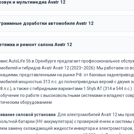
звук и мультимедиа Avatr 12
граммные доработки автомобиля Avatr 12
тяжка и ремонт салона Avatr 12
вис AutoLife 56 в Оренбурге предлагает профессиональное обслу
мобилей и гибридов Avatr Avatr 12 (2023–2026). Мы работаем со в
ациями, представленными на рынке РФ: от базовых заднепривод
мобилей мощностью 313 л.с. до полноприводных версий с двумя 
8 л.с.), а также с гибридными вариантами 1.5hyb AT (314 и 544 л.с.
обучение по работе с высоковольтными системами и владеют со
тическим оборудованием.
ивание силовой установки
. Для электромобилей Avatr 12 мы про
ольтной батареи (HV-аккумулятора) с проверкой ячеек и системы
ем замену охлаждающей жидкости инвертора и электромоторов, 