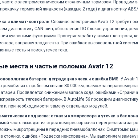
, часто с электромеханическим стояночным тормозом. Проводим з
 прокачку тормозной жидкости (каждые 2 года) и диагностику ABS/
ика и климат-контроль
. Сложная электроника Avatr 12 требует о
ем диагностику CAN-шин, обновление ПО блоков управления, рем
ния кузовными функциями. Проверяем работу климат-контроля, к
онера, заправку хладагента. При ошибках высоковольтной систе
онные тесты и поиск утечек тока.
ые места и частые поломки Avatr 12
оковольтная батарея: деградация ячеек и ошибки BMS
. У Avatr
ктромобилях с пробегом свыше 80 000 км, возможна неравномерна
батареи. Проявляется снижением запаса хода, ошибками «Огранич
справность тяговой батареи». В AutoLife 56 проводим диагностик
к и, при необходимости, замену отдельных модулей.
вматическая подвеска: отказы компрессора и утечки в баллона
мой часто выходит из строя компрессор из-за перегрева или загр
можны микротрещины в передних пневмобаллонах. Симптомы: маш
е стоянки, ошибка «Подвеска неисправна». Мы выполняем замену 