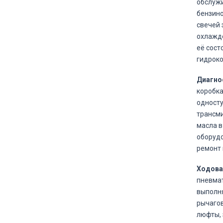
обслужи
бензино
свечей 
охлажде
её сост
гидрок
Диагно
коробка
односту
трансми
масла в
оборудо
ремонт 
Ходовая
пневмат
выполня
рычагов
люфты, 