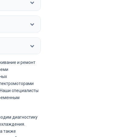
живание и ремонт
семи
ных
электромоторами
). Наши специалисты
временным
водим диагностику
 охлаждения.
а также