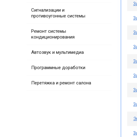
З
Сигнализации и
противоугонные системы
З
Ремонт системы
З
кондиционирования
З
Автозвук и мультимедиа
З
Программные доработки
З
Перетяжка и ремонт салона
З
З
Э
З