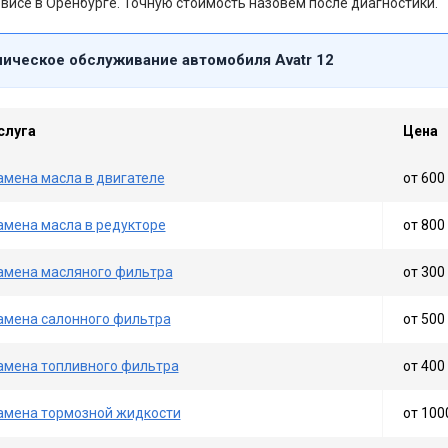
висе в Оренбурге. Точную стоимость назовём после диагностики.
ническое обслуживание автомобиля Avatr 12
слуга
Цена
амена масла в двигателе
от 600 
амена масла в редукторе
от 800 
амена масляного фильтра
от 300 
амена салонного фильтра
от 500 
амена топливного фильтра
от 400 
амена тормозной жидкости
от 100