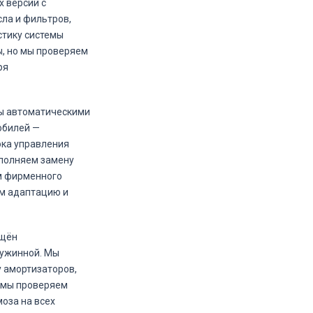
х версий с
ла и фильтров,
стику системы
ы, но мы проверяем
ря
ны автоматическими
обилей —
ока управления
ыполняем замену
м фирменного
им адаптацию и
ащён
ружинной. Мы
 амортизаторов,
, мы проверяем
оза на всех