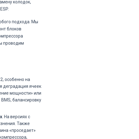
амену колодок,
ESP.
собого подхода. Мы
онт блоков
омпрессора
мы проводим
 12, особенно на
я деградация ячеек
ение мощности» или
у BMS, балансировку
х
. На версиях с
язнения. Также
ина «проседает»
компрессора,