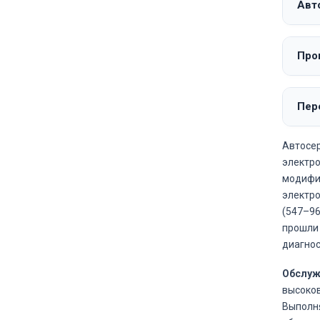
Авто
Про
Пере
Автосер
электро
модифик
электро
(547–96
прошли 
диагнос
Обслуж
высоков
Выполня