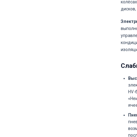
колёсах
дисков,
Электр
выполня
управле
кондици
изоляци
Слаб
Выс
эле
HV-
«Неи
ячее
Пне
пнев
воз
посл