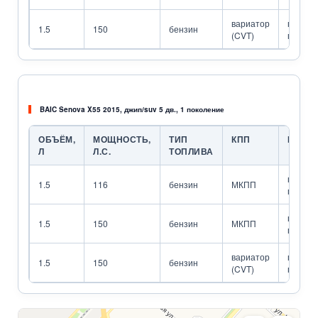
вариатор
передн
1.5
150
бензин
(CVT)
привод
BAIC Senova X55 2015, джип/suv 5 дв., 1 поколение
ОБЪЁМ,
МОЩНОСТЬ,
ТИП
КПП
ПРИВ
Л
Л.С.
ТОПЛИВА
передн
1.5
116
бензин
МКПП
привод
передн
1.5
150
бензин
МКПП
привод
вариатор
передн
1.5
150
бензин
(CVT)
привод