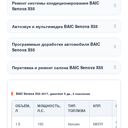
Ремонт системы кондиционирования BAIC
Senova X55
Автозвук и мультимедиа BAIC Senova X55
Программные доработки автомобиля BAIC
Senova X55
Перетяжка и ремонт салона BAIC Senova X55
BAIC Senova X55 2017, джип/suv 5 дв., 2 поколение
ОБЪЁМ,
МОЩНОСТЬ,
ТИП
КПП
ПРИВ
Л
Л.С.
ТОПЛИВА
передн
1.5
150
бензин
МКПП
привод