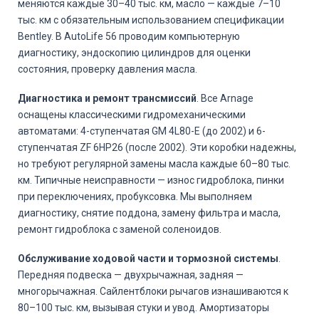
меняются каждые 30–40 тыс. км, масло — каждые 7–10
тыс. км с обязательным использованием спецификации
Bentley. В AutoLife 56 проводим компьютерную
диагностику, эндоскопию цилиндров для оценки
состояния, проверку давления масла.
Диагностика и ремонт трансмиссий
. Все Arnage
оснащены классическими гидромеханическими
автоматами: 4-ступенчатая GM 4L80-E (до 2002) и 6-
ступенчатая ZF 6HP26 (после 2002). Эти коробки надежны,
но требуют регулярной замены масла каждые 60–80 тыс.
км. Типичные неисправности — износ гидроблока, пинки
при переключениях, пробуксовка. Мы выполняем
диагностику, снятие поддона, замену фильтра и масла,
ремонт гидроблока с заменой соленоидов.
Обслуживание ходовой части и тормозной системы
.
Передняя подвеска — двухрычажная, задняя —
многорычажная. Сайлентблоки рычагов изнашиваются к
80–100 тыс. км, вызывая стуки и увод. Амортизаторы