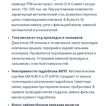
привода ГРМ на моторах L-series (6.8 л) имеет ресурс
около 150–200 тыс. км. При растяжении появляется
характерный металлический стук, возможен перескок
цепи с повреждением клапанов. В AutoLife 56
выполняем замену цепи с фиксацией валов, заменой
натяжителей и успокоителей.
Течи масла из-под прокладок и сальников
.
Двигатели V8 склонны к течам масла через прокладки
клапанных крышек, передний и задний сальники
коленвала. Проявляется подтеканием на двигателе и
запахом масла. Устраняем заменой прокладок и
сальников с очисткой поверхностей.
Неисправности гидроблока АКПП
. Автоматические
коробки GM 4L80-E и ZF 6HP26 страдают от износа
соленоидов и загрязнения гидроблока. Симптомы:
пинки, задержки при переключениях, пробуксовка. В
сервисе проводим снятие поддона, замену фильтра,
масла и ремонт гидроблока.
Износ сайлентблоков передних рычагов
.