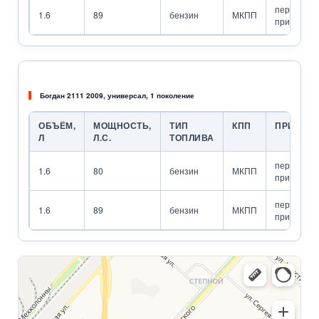
передний
1.6
89
бензин
МКПП
привод
Богдан 2111 2009, универсал, 1 поколение
ОБЪЁМ,
МОЩНОСТЬ,
ТИП
КПП
ПРИВОД
Л
Л.С.
ТОПЛИВА
передний
1.6
80
бензин
МКПП
привод
передний
1.6
89
бензин
МКПП
привод