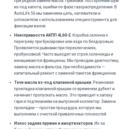
при редкой замене масла. Признаки: посторонний шум
из-под капота, ошибки по фазе газораспределения. В
AutoLife 56 мы заменяем цепь, натяжители и
успокоители с использованием специнструмента для
фиксации валов.
Неисправности АКПП 4L60-E
. Коробка склонна к
перегреву при буксировке или езде по бездорожью.
Проявляется рывками при переключениях,
пробуксовкой. Часто выходят из строя соленоиды и
изнашиваются фрикционы. Мы проводим диагностику,
замену масла и фильтра, при необходимости —
капитальный ремонт с заменой пакетов фрикционов.
Течи масла из-под клапанной крышки
. Резиновая
прокладка клапанной крышки со временем дубеет и
начинает пропускать масло. Это приводит к запаху
гари и подтеканиям на выпускной коллектор. Замена
прокладки — простая процедура, которую мы
выполняем с очисткой привалочных плоскостей.
Износ задних пружин и амортизаторов
. Из-за