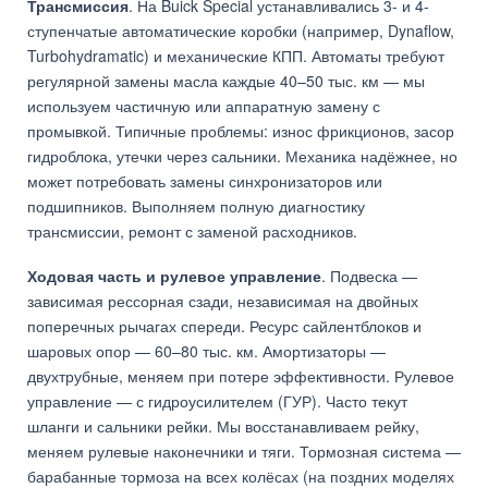
Трансмиссия
. На Buick Special устанавливались 3- и 4-
ступенчатые автоматические коробки (например, Dynaflow,
Turbohydramatic) и механические КПП. Автоматы требуют
регулярной замены масла каждые 40–50 тыс. км — мы
используем частичную или аппаратную замену с
промывкой. Типичные проблемы: износ фрикционов, засор
гидроблока, утечки через сальники. Механика надёжнее, но
может потребовать замены синхронизаторов или
подшипников. Выполняем полную диагностику
трансмиссии, ремонт с заменой расходников.
Ходовая часть и рулевое управление
. Подвеска —
зависимая рессорная сзади, независимая на двойных
поперечных рычагах спереди. Ресурс сайлентблоков и
шаровых опор — 60–80 тыс. км. Амортизаторы —
двухтрубные, меняем при потере эффективности. Рулевое
управление — с гидроусилителем (ГУР). Часто текут
шланги и сальники рейки. Мы восстанавливаем рейку,
меняем рулевые наконечники и тяги. Тормозная система —
барабанные тормоза на всех колёсах (на поздних моделях