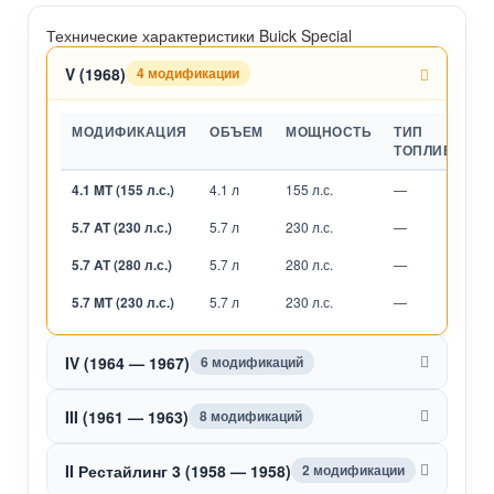
Технические характеристики Buick Special
V (1968)
4 модификации
МОДИФИКАЦИЯ
ОБЪЕМ
МОЩНОСТЬ
ТИП
ТОПЛИВА
4.1 MT (155 л.с.)
4.1 л
155 л.с.
—
М
5.7 AT (230 л.с.)
5.7 л
230 л.с.
—
А
5.7 AT (280 л.с.)
5.7 л
280 л.с.
—
А
5.7 MT (230 л.с.)
5.7 л
230 л.с.
—
М
IV (1964 — 1967)
6 модификаций
III (1961 — 1963)
8 модификаций
II Рестайлинг 3 (1958 — 1958)
2 модификации