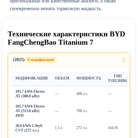
оригинальные или качественные аналоги, а также
своевременно менять тормозную жидкость.
Технические характеристики BYD
FangChengBao Titanium 7
(2025)
6 модификаций
ТИП
МОДИФИКАЦИЯ
ОБЪЕМ
МОЩНОСТЬ
Т
ТОПЛИВА
105.7 kWh Electro
—
408 л.с.
—
А
AT (300.0 кВт)
105.7 kWh Electro
AT (515.0 кВт)
—
700 л.с.
—
А
4WD
26.6 kWh 1.5hyb
1.5 л
272 л.с.
АИ-95
Ва
CVT (272 л.с.)