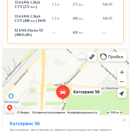
35.6 kWh 1.5hyb
1.5 л
272 л.с.
АИ-95
Ва
CVT (272 л.с.)
35.6 kWh 1.5hyb
1.5 л
490 л.с.
АИ-95
Ва
CVT (490 л.с.) 4WD
92 kWh Electro AT
—
408 л.с.
—
А
(300.0 кВт)