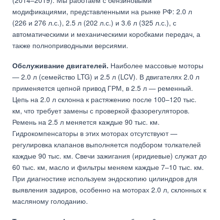
(2014–2019). Мы работаем с бензиновыми
модификациями, представленными на рынке РФ: 2.0 л
(226 и 276 л.с.), 2.5 л (202 л.с.) и 3.6 л (325 л.с.), с
автоматическими и механическими коробками передач, а
также полноприводными версиями.
Обслуживание двигателей.
Наиболее массовые моторы
— 2.0 л (семейство LTG) и 2.5 л (LCV). В двигателях 2.0 л
применяется цепной привод ГРМ, в 2.5 л — ременный.
Цепь на 2.0 л склонна к растяжению после 100–120 тыс.
км, что требует замены с проверкой фазорегуляторов.
Ремень на 2.5 л меняется каждые 90 тыс. км.
Гидрокомпенсаторы в этих моторах отсутствуют —
регулировка клапанов выполняется подбором толкателей
каждые 90 тыс. км. Свечи зажигания (иридиевые) служат до
60 тыс. км, масло и фильтры меняем каждые 7–10 тыс. км.
При диагностике используем эндоскопию цилиндров для
выявления задиров, особенно на моторах 2.0 л, склонных к
масляному голоданию.