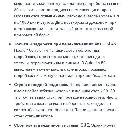
склонности к масляному голоданию на пробегах свыше
80 тыс. км возможны задиры на стенках цилиндров.
Проявляются повышенным расходом масла (более 1 л
на 1000 км) и стуком. Диагностируем эндоскопом, при
подтверждении — капитальный ремонт с гильзовкой
или заменой блока.
Толчки и задержки при переключениях АКПП 6L45.
После 100 тыс. км изнашиваются соленоиды
гидроблока, загрязняется масло, что приводит к
жёстким переключениям и пинкам. В AutoLife 56
выполняем замену масла с фильтром, промывку
гидроблока и замену соленоидов при необходимости.
Стук в передней подвеске.
Передние нижние рычаги
имеют сайлентблоки, которые изнашиваются к 60–80
тыс. км, вызывая стук при проезде неровностей. Часто
требуется замена рычага в сборе, так как отдельно
сайлентблоки не поставляются. Также возможен износ
стоек стабилизатора.
Сбои мультимедийной системы CUE.
Экран может