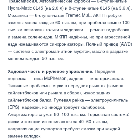
Трансмиссия.
Автоматические коробки — 6-ступенчатые
Hydra-Matic 6L45 (на 2.0 л) и 8-ступенчатые 8L45 (на 3.6 л).
Механика — 6-ступенчатая Tremec M3L. АКПП требуют
замены масла каждые 60 тыс. км, при пробегах свыше 100
тыс. км возможны толчки и задержки — ремонт гидроблока
и замена соленоидов. МКПП надёжны, но при агрессивной
езде изнашиваются синхронизаторы. Полный привод (AWD)
— система с электромагнитной муфтой, масло в раздатке
меняем каждые 50 тыс. км.
Ходовая часть и рулевое управление.
Передняя
подвеска — типа McPherson, задняя — многорычажная.
Типичные проблемы: стуки в передних рычагах (замена
сайлентблоков или рычага в сборе), износ задних
сайлентблоков балки. Рулевая рейка — электроусилитель
(EPS), надёжен, но иногда требует калибровки.
Амортизаторы служат 80–100 тыс. км. Тормозная система:
диски и колодки изнашиваются за 40–60 тыс. км,
направляющие суппортов требуют смазки при каждой
замене колодок.