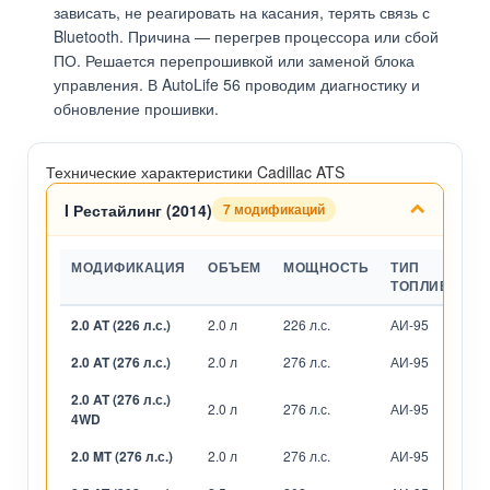
зависать, не реагировать на касания, терять связь с
Bluetooth. Причина — перегрев процессора или сбой
ПО. Решается перепрошивкой или заменой блока
управления. В AutoLife 56 проводим диагностику и
обновление прошивки.
Технические характеристики Cadillac ATS
I Рестайлинг (2014)
7 модификаций
МОДИФИКАЦИЯ
ОБЪЕМ
МОЩНОСТЬ
ТИП
ТОПЛИВА
2.0 AT (226 л.с.)
2.0 л
226 л.с.
АИ-95
А
2.0 AT (276 л.с.)
2.0 л
276 л.с.
АИ-95
А
2.0 AT (276 л.с.)
2.0 л
276 л.с.
АИ-95
А
4WD
2.0 MT (276 л.с.)
2.0 л
276 л.с.
АИ-95
М