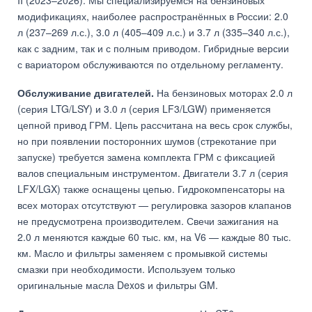
II (2023–2026). Мы специализируемся на бензиновых
модификациях, наиболее распространённых в России: 2.0
л (237–269 л.с.), 3.0 л (405–409 л.с.) и 3.7 л (335–340 л.с.),
как с задним, так и с полным приводом. Гибридные версии
с вариатором обслуживаются по отдельному регламенту.
Обслуживание двигателей.
На бензиновых моторах 2.0 л
(серия LTG/LSY) и 3.0 л (серия LF3/LGW) применяется
цепной привод ГРМ. Цепь рассчитана на весь срок службы,
но при появлении посторонних шумов (стрекотание при
запуске) требуется замена комплекта ГРМ с фиксацией
валов специальным инструментом. Двигатели 3.7 л (серия
LFX/LGX) также оснащены цепью. Гидрокомпенсаторы на
всех моторах отсутствуют — регулировка зазоров клапанов
не предусмотрена производителем. Свечи зажигания на
2.0 л меняются каждые 60 тыс. км, на V6 — каждые 80 тыс.
км. Масло и фильтры заменяем с промывкой системы
смазки при необходимости. Используем только
оригинальные масла Dexos и фильтры GM.