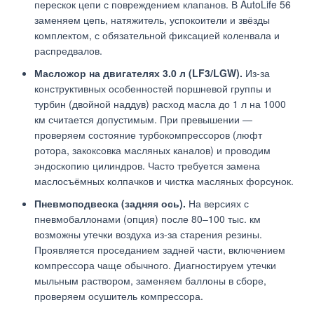
перескок цепи с повреждением клапанов. В AutoLife 56
заменяем цепь, натяжитель, успокоители и звёзды
комплектом, с обязательной фиксацией коленвала и
распредвалов.
Масложор на двигателях 3.0 л (LF3/LGW).
Из-за
конструктивных особенностей поршневой группы и
турбин (двойной наддув) расход масла до 1 л на 1000
км считается допустимым. При превышении —
проверяем состояние турбокомпрессоров (люфт
ротора, закоксовка масляных каналов) и проводим
эндоскопию цилиндров. Часто требуется замена
маслосъёмных колпачков и чистка масляных форсунок.
Пневмоподвеска (задняя ось).
На версиях с
пневмобаллонами (опция) после 80–100 тыс. км
возможны утечки воздуха из-за старения резины.
Проявляется проседанием задней части, включением
компрессора чаще обычного. Диагностируем утечки
мыльным раствором, заменяем баллоны в сборе,
проверяем осушитель компрессора.