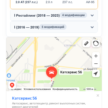
2.0 AT (237 л.с.)
2.0 л
237 л.с.
АИ-95
А
I Рестайлинг (2018 — 2023)
4 модификации
I (2016 — 2019)
5 модификаций