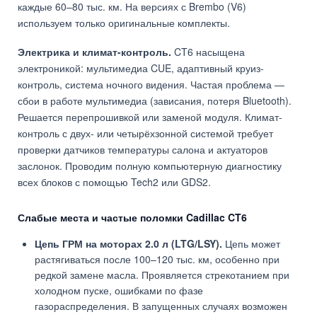
каждые 60–80 тыс. км. На версиях с Brembo (V6)
используем только оригинальные комплекты.
Электрика и климат-контроль.
CT6 насыщена
электроникой: мультимедиа CUE, адаптивный круиз-
контроль, система ночного видения. Частая проблема —
сбои в работе мультимедиа (зависания, потеря Bluetooth).
Решается перепрошивкой или заменой модуля. Климат-
контроль с двух- или четырёхзонной системой требует
проверки датчиков температуры салона и актуаторов
заслонок. Проводим полную компьютерную диагностику
всех блоков с помощью Tech2 или GDS2.
Слабые места и частые поломки Cadillac CT6
Цепь ГРМ на моторах 2.0 л (LTG/LSY).
Цепь может
растягиваться после 100–120 тыс. км, особенно при
редкой замене масла. Проявляется стрекотанием при
холодном пуске, ошибками по фазе
газораспределения. В запущенных случаях возможен