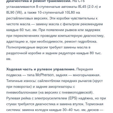
Диагностика и ремонт трансмиссии.
На CT6
устанавливаются 8-ступенчатые автоматы 8L45 (2.0 л) и
8L90 (V6), а также 10-ступенчатый 10L80 на
рестайлинговых версиях. Эти коробки чувствительны к
чистоте масла — замену масла с фильтром рекомендуем
каждые 60 тыс. км. При появлении рывков или задержек
при переключениях проводим компьютерную диагностику,
адаптацию и, при необходимости, ремонт гидроблока.
Полноприводные версии требуют замены масла в
раздаточной коробке и заднем редукторе каждые 80 тыс.
км.
Ходовая часть и рулевое управление.
Передняя
подвеска — типа McPherson, задняя — многорычажная.
Типичные износы: сайлентблоки передних рычагов (хруст
при поворотах) и задние амортизаторы с
пневмобаллонами (на версиях с пневмоподвеской).
Рулевая рейка с электроусилителем (EPS) надёжна, но при
стуках требуется диагностика и замена втулок. Тормозная
система: замена колодок каждые 30–40 тыс. км, дисков —