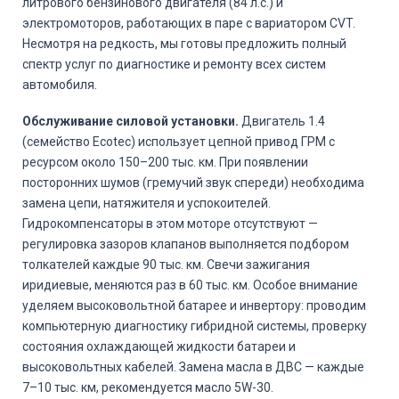
литрового бензинового двигателя (84 л.с.) и
электромоторов, работающих в паре с вариатором CVT.
Несмотря на редкость, мы готовы предложить полный
спектр услуг по диагностике и ремонту всех систем
автомобиля.
Обслуживание силовой установки.
Двигатель 1.4
(семейство Ecotec) использует цепной привод ГРМ с
ресурсом около 150–200 тыс. км. При появлении
посторонних шумов (гремучий звук спереди) необходима
замена цепи, натяжителя и успокоителей.
Гидрокомпенсаторы в этом моторе отсутствуют —
регулировка зазоров клапанов выполняется подбором
толкателей каждые 90 тыс. км. Свечи зажигания
иридиевые, меняются раз в 60 тыс. км. Особое внимание
уделяем высоковольтной батарее и инвертору: проводим
компьютерную диагностику гибридной системы, проверку
состояния охлаждающей жидкости батареи и
высоковольтных кабелей. Замена масла в ДВС — каждые
7–10 тыс. км, рекомендуется масло 5W-30.