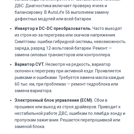
ДВС. Диагностика включает проверку ячеек и
балансировку. В AutoLife 56 выполняем замену
дефектных модулей или всей батареи.
Инвертор и DC-DC преобразователь.
Часто выходят
из строя из-за перегрева или скачков напряжения.
Симптомы: ошибки гибридной системы, невозможность
заряда, разряд 12-вольтовой батареи. Ремонт —
замена силовых транзисторов или контроллера.
Вариатор CVT.
Несмотря на редкость, вариатор
склонен к перегреву при активной езде. Проявляется
рывками и ошибками. Требуется замена масла каждые
60 тыс. км, при проблемах — ремонт гидроблока или
замена вариатора.
Электронный блок управления (ECM).
Сбои в
прошивке или выход из строя драйверов. Приводит к
нестабильной работе ДВС, ошибкам по лямбда-зонду и
пропускам зажигания. Решается перепрошивкой или
заменой блока.