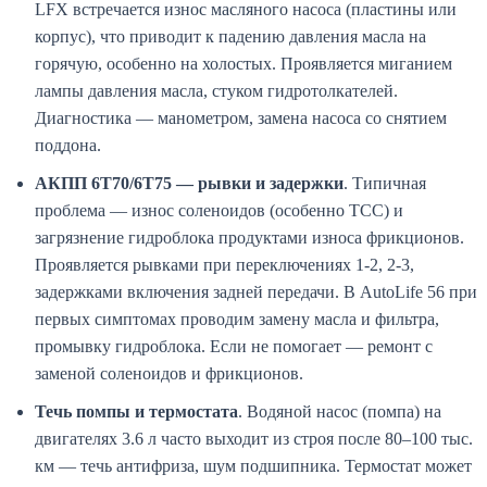
LFX встречается износ масляного насоса (пластины или
корпус), что приводит к падению давления масла на
горячую, особенно на холостых. Проявляется миганием
лампы давления масла, стуком гидротолкателей.
Диагностика — манометром, замена насоса со снятием
поддона.
АКПП 6T70/6T75 — рывки и задержки
. Типичная
проблема — износ соленоидов (особенно TCC) и
загрязнение гидроблока продуктами износа фрикционов.
Проявляется рывками при переключениях 1-2, 2-3,
задержками включения задней передачи. В AutoLife 56 при
первых симптомах проводим замену масла и фильтра,
промывку гидроблока. Если не помогает — ремонт с
заменой соленоидов и фрикционов.
Течь помпы и термостата
. Водяной насос (помпа) на
двигателях 3.6 л часто выходит из строя после 80–100 тыс.
км — течь антифриза, шум подшипника. Термостат может