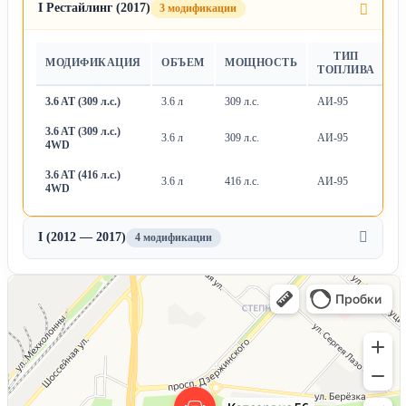
I Рестайлинг (2017)
3 модификации
ТИП
МОДИФИКАЦИЯ
ОБЪЕМ
МОЩНОСТЬ
Т
ТОПЛИВА
3.6 AT (309 л.с.)
3.6 л
309 л.с.
АИ-95
А
3.6 AT (309 л.с.)
3.6 л
309 л.с.
АИ-95
А
4WD
3.6 AT (416 л.с.)
3.6 л
416 л.с.
АИ-95
А
4WD
I (2012 — 2017)
4 модификации