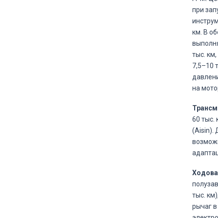
при зап
инструм
км. В о
выполня
тыс. км
7,5–10 
давлени
на мото
Трансм
60 тыс.
(Aisin)
возможн
адаптац
Ходовая
полузав
тыс. км
рычаг в
электро