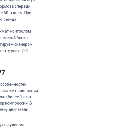
тормоза спереди,
 60 тыс. км. При
ю стенда.
лимат-контролем
заменой блока.
стируем сканером,
енту раз в 2–3
V7
х особенностей
 тыс. км появляются
а (более 1 л на
ер компрессии. В
мену двигателя
тук в рулевом