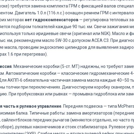
уске) требуется замена комплекта ГРМ с фиксацией валов специа
ентом. Двигатель 1.0 л (116 л.с.) оснащен ремнем ГРМ с интервало
боих моторах
нет гидрокомпенсаторов
— регулировка тепловых за
ется подбором толкателей каждые 90 тыс. км. Свечи зажигания 
, используя только иридиевые свечи (оригинал или NGK). Масло и 
тыс. км, рекомендуем масло 5W-30 с допуском ACEA C3. При диагн
е масла, проводим эндоскопию цилиндров для выявления задиро
рах 1.6 при перегревах).
иссия
. Механические коробки (5-ст. MT) надежны, но требуют за
 км. Автоматические коробки — классические гидромеханические 4-
. Для АКПП-6 обязательна частичная замена масла каждые 40–50 ты
ы толчки при переключениях. Диагностируем коробку сканером, 
ию. При пробуксовках или рывках — промывка гидроблока или зам
 часть и рулевое управление
. Передняя подвеска — типа McPhers
исимая балка. Типичные работы: замена амортизаторов (передние
), сайлентблоков передних рычагов (меняются отдельно, но часто
 сборе), рулевых наконечников и стоек стабилизатора. Рулевое упр
усилителем (ЭУР). Слабое место — втулка рулевой рейки: при износ