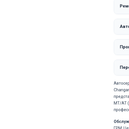
Рем
Авто
Про
Пере
Автосер
Changan
предста
MT/AT (
професс
Обслуж
ГРМ. Це