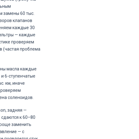
льным
м замены 60 тыс.
зоров клапанов
меняем каждые 30
фильтры — каждые
остике проверяем
в (частая проблема
мены масла каждые
 и 6-ступенчатые
с. км, иначе
проверяем
ена соленоидов.
on, задняя —
 сдаются к 60–80
 проще заменить
авление — с
е появляется стук,