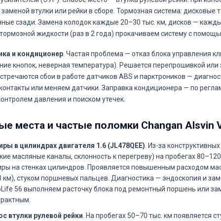
 заменой втулки или рейки в сборе. Тормозная система: дисковые 
ные сзади. Замена колодок каждые 20–30 тыс. км, дисков — каждые
тормозной жидкости (раз в 2 года) прокачиваем систему с помощь
ика и кондиционер
. Частая проблема — отказ блока управления к
ние кнопок, неверная температура). Решается перепрошивкой или 
стречаются сбои в работе датчиков ABS и парктроников — диагно
контакты или меняем датчики. Заправка кондиционера — по реглам
 контролем давления и поиском утечек.
ые места и частые поломки Changan Alsvin 
иры в цилиндрах двигателя 1.6 (JL478QEE)
. Из-за конструктивны
кие масляные каналы, склонность к перегреву) на пробегах 80–120
ры на стенках цилиндров. Проявляется повышенным расходом масл
 км), стуком поршневых пальцев. Диагностика — эндоскопия и зам
Life 56 выполняем расточку блока под ремонтный поршень или за
трактным.
ос втулки рулевой рейки
. На пробегах 50–70 тыс. км появляется с