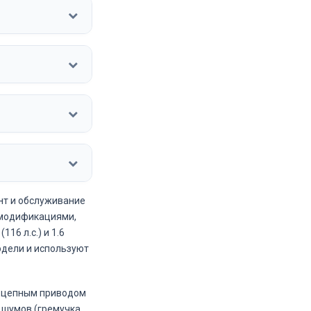
нт и обслуживание
и модификациями,
16 л.с.) и 1.6
одели и используют
 с цепным приводом
х шумов (гремучка