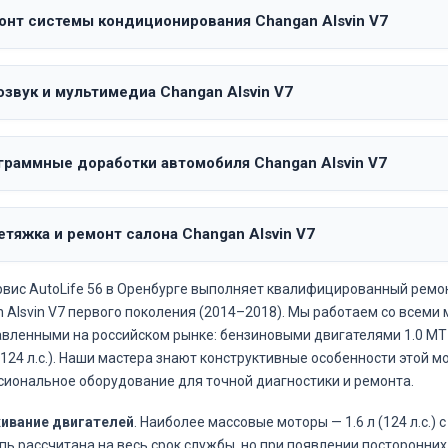
онт системы кондиционирования Changan Alsvin V7
звук и мультимедиа Changan Alsvin V7
граммные доработки автомобиля Changan Alsvin V7
тяжка и ремонт салона Changan Alsvin V7
вис AutoLife 56 в Оренбурге выполняет квалифицированный ремо
 Alsvin V7 первого поколения (2014–2018). Мы работаем со всем
вленными на российском рынке: бензиновыми двигателями 1.0 MT (1
124 л.с.). Наши мастера знают конструктивные особенности этой м
иональное оборудование для точной диагностики и ремонта.
ивание двигателей
. Наиболее массовые моторы — 1.6 л (124 л.с.)
пь рассчитана на весь срок службы, но при появлении посторонни