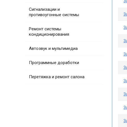
З
Сигнализации и
З
противоугонные системы
З
Ремонт системы
кондиционирования
З
Автозвук и мультимедиа
З
Программные доработки
З
Перетяжка и ремонт салона
З
З
З
З