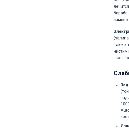
лечится
барабан
замене 
Электр
(залипа
Также в
чистим 
года, с
Слаб
Зад
(тон
зади
1000
Auto
кон
Изн