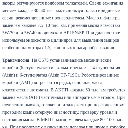
зазоры регулируются подбором толкателей. Свечи зажигания
меняем каждые 30–40 тыс. км, используя только иридиевые
свечи, рекомендованные производителем. Масло и фильтры
заменяем каждые 7,5–10 тыс. км, применяя масла вязкостью
5W-30 или 5W-40 по допускам API SN/SP. При диагностике
используем эндоскопию цилиндров для выявления задиров,
особенно на моторах 1.5, склонных к нагарообразованию.
Трансмиссия
. На CS75 устанавливались механические
коробки (6-ступенчатая) и автоматические — 4-ступенчатая
(Aisin) и 6-ступенчатая (Aisin TF-71SC). Роботизированные
коробки (AMT) встречаются редко, основная масса —
классические автоматы. В АКПП каждые 60 тыс. км требуется
замена масла (ATF) частичным или аппаратным методом. При
появлении рывков, толчков или задержек при переключениях
проводим компьютерную диагностику, проверку уровня и
состояния масла. В МКПП масло меняем каждые 80–100 тыс.
км. При проблемах с включением передач или шуме в коробке