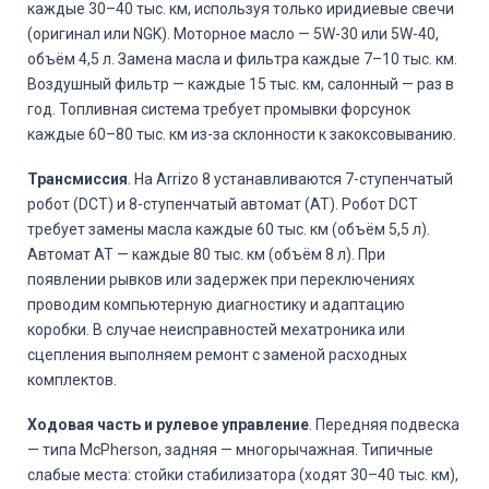
каждые 30–40 тыс. км, используя только иридиевые свечи
(оригинал или NGK). Моторное масло — 5W-30 или 5W-40,
объём 4,5 л. Замена масла и фильтра каждые 7–10 тыс. км.
Воздушный фильтр — каждые 15 тыс. км, салонный — раз в
год. Топливная система требует промывки форсунок
каждые 60–80 тыс. км из-за склонности к закоксовыванию.
Трансмиссия
. На Arrizo 8 устанавливаются 7-ступенчатый
робот (DCT) и 8-ступенчатый автомат (AT). Робот DCT
требует замены масла каждые 60 тыс. км (объём 5,5 л).
Автомат AT — каждые 80 тыс. км (объём 8 л). При
появлении рывков или задержек при переключениях
проводим компьютерную диагностику и адаптацию
коробки. В случае неисправностей мехатроника или
сцепления выполняем ремонт с заменой расходных
комплектов.
Ходовая часть и рулевое управление
. Передняя подвеска
— типа McPherson, задняя — многорычажная. Типичные
слабые места: стойки стабилизатора (ходят 30–40 тыс. км),