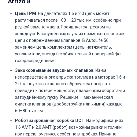
Arrizo 8
Цепь ГРМ
. На двигателях 1.6 и 2.0 цепь может
растягиваться после 100–120 тыс. км, особенно при
редкой замене масла. Проявляется треском на
холодную. В запущенных случаях возможен перескок
цепи с повреждением клапанов. В AutoLife 56
заменяем цепь комплектом (цепь, натяжитель,
успокоители, звёзды) с обязательной проверкой фаз
газораспределения.
Закоксовывание впускных клапанов
. Из-за
непосредственного впрыска топлива на моторах 1.6 и
2.0 на впускных клапанах образуется нагар, что
приводит к потере мощности, плавающим оборотам и
затруднённому пуску. Решение — механическая
очистка клапанов (дробеструйка или химия) каждые
60–80 тыс. км.
Роботизированная коробка DCT
. На модификациях
1.6 AMT и 2.0 AMT (робот) возможны рывки и толчки
при переключениях, особенно в пробках. Причина —