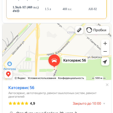
1.5hyb AT (469 л.с.)
1.5 л
469 л.с.
АИ-92
А
4WD