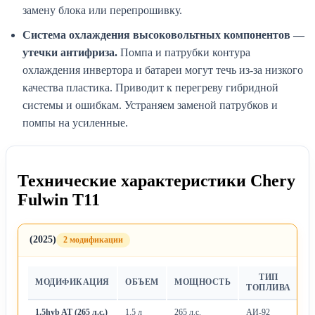
замену блока или перепрошивку.
Система охлаждения высоковольтных компонентов —
утечки антифриза.
Помпа и патрубки контура
охлаждения инвертора и батареи могут течь из-за низкого
качества пластика. Приводит к перегреву гибридной
системы и ошибкам. Устраняем заменой патрубков и
помпы на усиленные.
Технические характеристики Chery
Fulwin T11
(2025)
2 модификации
ТИП
МОДИФИКАЦИЯ
ОБЪЕМ
МОЩНОСТЬ
Т
ТОПЛИВА
1.5hyb AT (265 л.с.)
1.5 л
265 л.с.
АИ-92
А