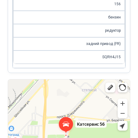
156
бензин
редуктор
задний привод (FR)
SQRH4J15