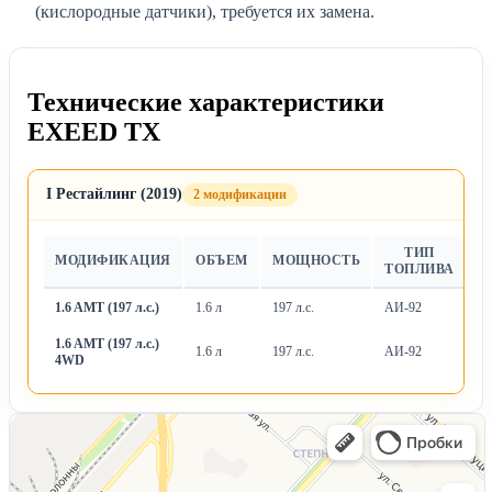
(кислородные датчики), требуется их замена.
Технические характеристики
EXEED TX
I Рестайлинг (2019)
2 модификации
ТИП
МОДИФИКАЦИЯ
ОБЪЕМ
МОЩНОСТЬ
Т
ТОПЛИВА
1.6 AMT (197 л.с.)
1.6 л
197 л.с.
АИ-92
Ро
1.6 AMT (197 л.с.)
1.6 л
197 л.с.
АИ-92
Ро
4WD