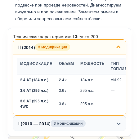
подвеске при проезде неровностей. Диагностируем
визуально и при покачивании. Заменяем рычаги в
сборе или запрессовываем сайлентблоки.
Технические характеристики Chrysler 200
II (2014)
3 модификации
МОДИФИКАЦИЯ
ОБЪЕМ
МОЩНОСТЬ
ТИП
ТОПЛИВА
2.4 AT (184 л.с.)
2.4 л
184 л.с.
АИ-92
А
3.6 AT (295 л.с.)
3.6 л
295 л.с.
—
А
3.6 AT (295 л.с.)
3.6 л
295 л.с.
—
А
4WD
I (2010 — 2014)
3 модификации