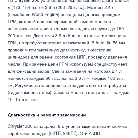
На Chrysler 200 устанавливались бензиновые двигатели 2.4
л (173–184 л.с.) и 3.6 л (283–295 л.с.). Моторы 2.4 л
(семейство World Engine) оснащены цепным приводом
ГРМ, который при своевременной замене масла и
использовании качественных расходников служит до 150–
200 тыс. км. Двигатели 3.6 л (Pentastar) также имеют цепь
ГРМ, но требуют контроля натяжителей. В AutoLife 56 мы
проводим компьютерную диагностику, эндоскопию
цилиндров для оценки состояния ЦПГ, проверку давления
масла. При замене цепи ГРМ используем специнструмент
для фиксации валов. Свечи зажигания на моторах 2.4 л
меняются каждые 60 тыс. км, на 3.6 л — каждые 100 тыс.
км. Регулировка клапанов на этих двигателях не требуется
(гидрокомпенсаторы). Замена масла и фильтров — каждые
10–15 тыс. км.
Диагностика и ремонт трансмиссий
Chrysler 200 оснащался 6-ступенчатыми автоматическими
коробками передач (62TE, 948TE). Эти АКПП