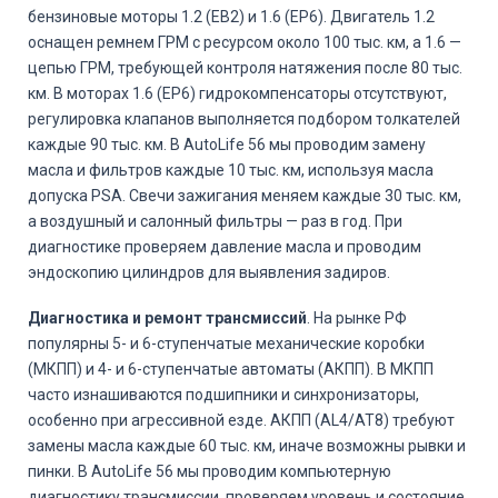
бензиновые моторы 1.2 (EB2) и 1.6 (EP6). Двигатель 1.2
оснащен ремнем ГРМ с ресурсом около 100 тыс. км, а 1.6 —
цепью ГРМ, требующей контроля натяжения после 80 тыс.
км. В моторах 1.6 (EP6) гидрокомпенсаторы отсутствуют,
регулировка клапанов выполняется подбором толкателей
каждые 90 тыс. км. В AutoLife 56 мы проводим замену
масла и фильтров каждые 10 тыс. км, используя масла
допуска PSA. Свечи зажигания меняем каждые 30 тыс. км,
а воздушный и салонный фильтры — раз в год. При
диагностике проверяем давление масла и проводим
эндоскопию цилиндров для выявления задиров.
Диагностика и ремонт трансмиссий
. На рынке РФ
популярны 5- и 6-ступенчатые механические коробки
(МКПП) и 4- и 6-ступенчатые автоматы (АКПП). В МКПП
часто изнашиваются подшипники и синхронизаторы,
особенно при агрессивной езде. АКПП (AL4/AT8) требуют
замены масла каждые 60 тыс. км, иначе возможны рывки и
пинки. В AutoLife 56 мы проводим компьютерную
диагностику трансмиссии, проверяем уровень и состояние