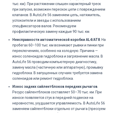
тыс. км). При растяжении слышен характерный треск
при запуске, возможен перескок цепи с повреждением
клапанов. В AutoLife 56 заменяем цепь, натяжитель,
успокоители и звезды с использованием
спецфиксаторов валов. Рекомендуем
профилактическую замену каждые 90 тыс. км.
Неисправности автоматической коробки AL4/AT8
. На
пробегах 60–100 тыс. км возникают рывки и пинки при
переключениях, особенно на холодную. Причина —
износ соленоидов гидроблока и загрязнение масла. В
AutoLife 56 проводим компьютерную диагностику,
замену масла (частичную или аппаратную), промывку
гидроблока. В запущенных случаях требуется замена
соленоидов или ремонт гидроблока.
Износ задних сайлентблоков передних рычагов
.
Ресурс сайлентблоков составляет 50–70 тыс. км. При
износе появляется стук в передней подвеске на
неровностях, ухудшается управляемость. В AutoLife 56
заменяем сайлентблоки отдельно от рычага (прессуем