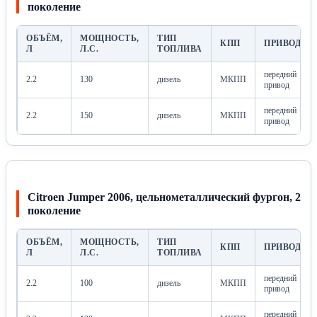
поколение
ОБЪЁМ,
МОЩНОСТЬ,
ТИП
КПП
ПРИВОД
Л
Л.С.
ТОПЛИВА
передний
2.2
130
дизель
МКПП
привод
передний
2.2
150
дизель
МКПП
привод
Citroen Jumper 2006, цельнометаллический фургон, 2
поколение
ОБЪЁМ,
МОЩНОСТЬ,
ТИП
КПП
ПРИВОД
Л
Л.С.
ТОПЛИВА
передний
2.2
100
дизель
МКПП
привод
передний