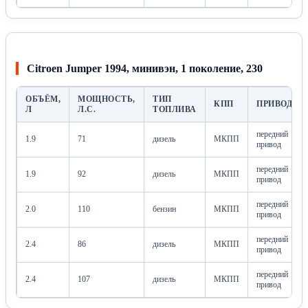
Citroen Jumper 1994, минивэн, 1 поколение, 230
ОБЪЁМ,
МОЩНОСТЬ,
ТИП
КПП
ПРИВОД
Л
Л.С.
ТОПЛИВА
передний
1.9
71
дизель
МКПП
привод
передний
1.9
92
дизель
МКПП
привод
передний
2.0
110
бензин
МКПП
привод
передний
2.4
86
дизель
МКПП
привод
передний
2.4
107
дизель
МКПП
привод