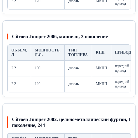
2.2
120
дизель
МКПП
привод
Citroen Jumper 2006, минивэн, 2 поколение
ОБЪЁМ,
МОЩНОСТЬ,
ТИП
КПП
ПРИВОД
Л
Л.С.
ТОПЛИВА
передний
2.2
100
дизель
МКПП
привод
передний
2.2
120
дизель
МКПП
привод
Citroen Jumper 2002, цельнометаллический фургон, 1
поколение, 244