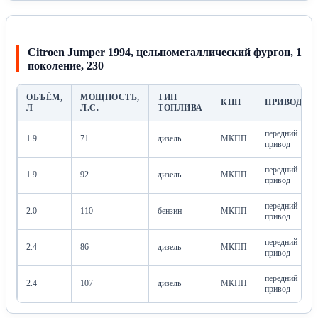
Citroen Jumper 1994, цельнометаллический фургон, 1
поколение, 230
ОБЪЁМ,
МОЩНОСТЬ,
ТИП
КПП
ПРИВОД
Л
Л.С.
ТОПЛИВА
передний
1.9
71
дизель
МКПП
привод
передний
1.9
92
дизель
МКПП
привод
передний
2.0
110
бензин
МКПП
привод
передний
2.4
86
дизель
МКПП
привод
передний
2.4
107
дизель
МКПП
привод