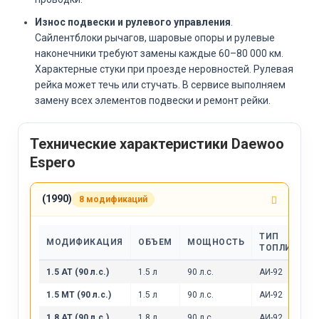
Износ подвески и рулевого управления
.
Сайлентблоки рычагов, шаровые опоры и рулевые
наконечники требуют замены каждые 60–80 000 км.
Характерные стуки при проезде неровностей. Рулевая
рейка может течь или стучать. В сервисе выполняем
замену всех элементов подвески и ремонт рейки.
Технические характеристики Daewoo
Espero
(1990)
8 модификаций
ТИП
МОДИФИКАЦИЯ
ОБЪЕМ
МОЩНОСТЬ
ТОПЛИВА
1.5 AT (90 л.с.)
1.5 л
90 л.с.
АИ-92
1.5 MT (90 л.с.)
1.5 л
90 л.с.
АИ-92
1.8 AT (90 л.с.)
1.8 л
90 л.с.
АИ-92