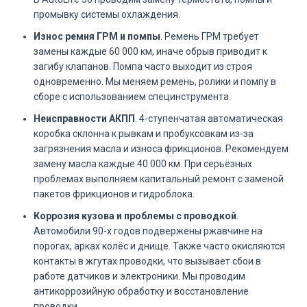
промывку системы охлаждения.
Износ ремня ГРМ и помпы
. Ремень ГРМ требует
замены каждые 60 000 км, иначе обрыв приводит к
загибу клапанов. Помпа часто выходит из строя
одновременно. Мы меняем ремень, ролики и помпу в
сборе с использованием специнструмента.
Неисправности АКПП
. 4-ступенчатая автоматическая
коробка склонна к рывкам и пробуксовкам из-за
загрязнения масла и износа фрикционов. Рекомендуем
замену масла каждые 40 000 км. При серьёзных
проблемах выполняем капитальный ремонт с заменой
пакетов фрикционов и гидроблока.
Коррозия кузова и проблемы с проводкой
.
Автомобили 90-х годов подвержены ржавчине на
порогах, арках колёс и днище. Также часто окисляются
контакты в жгутах проводки, что вызывает сбои в
работе датчиков и электроники. Мы проводим
антикоррозийную обработку и восстановление
проводки.