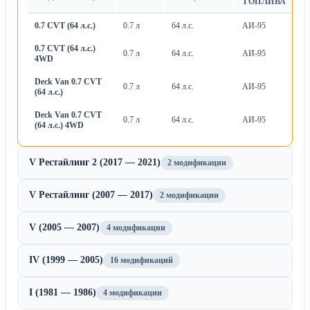
ТОПЛИВА
0.7 CVT (64 л.с.)
0.7 л
64 л.с.
АИ-95
Ва
0.7 CVT (64 л.с.)
0.7 л
64 л.с.
АИ-95
Ва
4WD
Deck Van 0.7 CVT
0.7 л
64 л.с.
АИ-95
Ва
(64 л.с.)
Deck Van 0.7 CVT
0.7 л
64 л.с.
АИ-95
Ва
(64 л.с.) 4WD
V Рестайлинг 2 (2017 — 2021)
2 модификации
V Рестайлинг (2007 — 2017)
2 модификации
V (2005 — 2007)
4 модификации
IV (1999 — 2005)
16 модификаций
I (1981 — 1986)
4 модификации