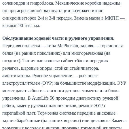
соленоидов и гидроблока. Механические коробки надежны,
но при агрессивной эксплуатации возможен износ
синхронизаторов 2-й и 3-й передач. Замена масла в МКПП —
каждые 90 тыс. км.
Обслуживание ходовой части и рулевого управления.
Передняя подвеска — типа McPherson, задняя — торсионная
балка (на ранних поколениях) или многорычажная (на
поздних). Типичные износы: сайлентблоки передних
рычагов, шаровые опоры, стойки стабилизатора,
амортизаторы. Рулевое управление — реечное с
электроусилителем (ЭУР) на большинстве модификаций. ЭУР
может давать сбои из-за износа датчика момента или блока
управления. В AutoLife 56 проводим диагностику рулевой
рейки, замену рулевых наконечников, ремонт ЭУР с
перепайкой плат. Тормозная система: передние дисковые,
задние барабанные (на ранних версиях) или дисковые. Замена
тормозных колодок и дисков, прокачка тормозной жидкости