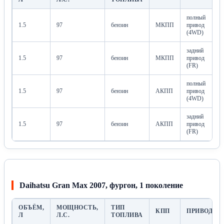
полный
1.5
97
бензин
МКПП
привод
(4WD)
задний
1.5
97
бензин
МКПП
привод
(FR)
полный
1.5
97
бензин
АКПП
привод
(4WD)
задний
1.5
97
бензин
АКПП
привод
(FR)
Daihatsu Gran Max 2007, фургон, 1 поколение
ОБЪЁМ,
МОЩНОСТЬ,
ТИП
КПП
ПРИВОД
Л
Л.С.
ТОПЛИВА