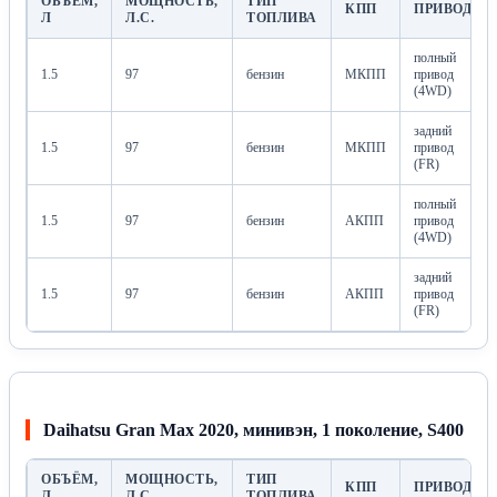
ОБЪЁМ,
МОЩНОСТЬ,
ТИП
КПП
ПРИВОД
Л
Л.С.
ТОПЛИВА
полный
1.5
97
бензин
МКПП
привод
(4WD)
задний
1.5
97
бензин
МКПП
привод
(FR)
полный
1.5
97
бензин
АКПП
привод
(4WD)
задний
1.5
97
бензин
АКПП
привод
(FR)
Daihatsu Gran Max 2020, минивэн, 1 поколение, S400
ОБЪЁМ,
МОЩНОСТЬ,
ТИП
КПП
ПРИВОД
Л
Л.С.
ТОПЛИВА