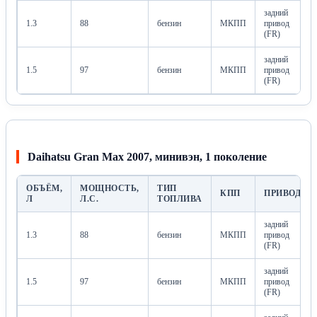
задний
1.3
88
бензин
МКПП
привод
(FR)
задний
1.5
97
бензин
МКПП
привод
(FR)
Daihatsu Gran Max 2007, минивэн, 1 поколение
ОБЪЁМ,
МОЩНОСТЬ,
ТИП
КПП
ПРИВОД
Л
Л.С.
ТОПЛИВА
задний
1.3
88
бензин
МКПП
привод
(FR)
задний
1.5
97
бензин
МКПП
привод
(FR)