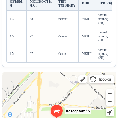
ОБЪЁМ,
МОЩНОСТЬ,
ТИП
КПП
ПРИВОД
Л
Л.С.
ТОПЛИВА
задний
1.3
88
бензин
МКПП
привод
(FR)
задний
1.5
97
бензин
МКПП
привод
(FR)
задний
1.5
97
бензин
МКПП
привод
(FR)