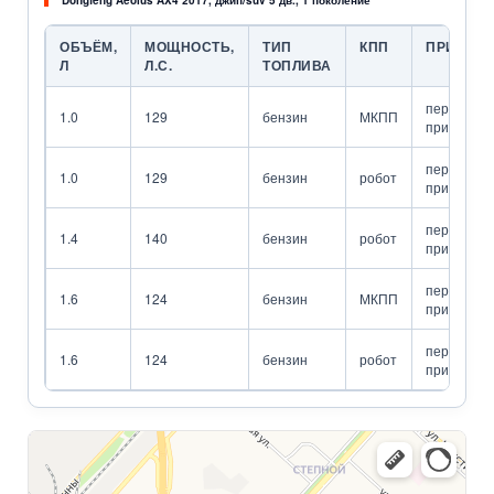
Dongfeng Aeolus AX4 2017, джип/suv 5 дв., 1 поколение
ОБЪЁМ,
МОЩНОСТЬ,
ТИП
КПП
ПРИВОД
Л
Л.С.
ТОПЛИВА
передний
1.0
129
бензин
МКПП
привод
передний
1.0
129
бензин
робот
привод
передний
1.4
140
бензин
робот
привод
передний
1.6
124
бензин
МКПП
привод
передний
1.6
124
бензин
робот
привод