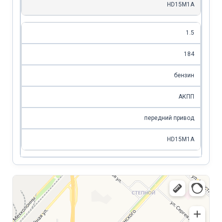
HD15M1A
1.5
184
бензин
АКПП
передний привод
HD15M1A