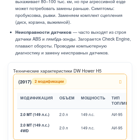
выхаживает 80–100 тыс. км, но при агрессивной езде
может потребовать замены раньше. Симптомы:
пробуксовка, рывки. Заменяем комплект сцепления
(диск, корзина, выжимной).
Неисправности датчиков
— часто выходят из строя
датчики ABS и лямбда-зонды. Загорается Check Engine,
плавают обороты. Проводим компьютерную
диагностику и замену неисправных датчиков.
Технические характеристики DW Hower H5
(2017)
2 модификации
МОДИФИКАЦИЯ
ОБЪЕМ
МОЩНОСТЬ
ТИП
ТОПЛИВА
2.0 MT (149 л.с.)
2.0 л
149 л.с.
АИ-95
М
2.0 MT (149 л.с.)
2.0 л
149 л.с.
АИ-95
М
4WD