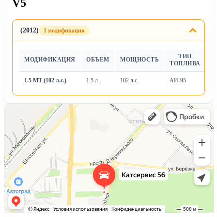
V5
(2012)
1 модификация
ТИП
МОДИФИКАЦИЯ
ОБЪЕМ
МОЩНОСТЬ
Т
ТОПЛИВА
1.5 MT (102 л.с.)
1.5 л
102 л.с.
АИ-95
М