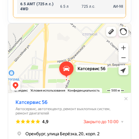
6.5 AMT (725 л.с.)
6.5 л
725 л.с.
АИ-98
4WD