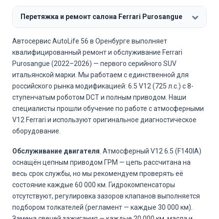
Перетяжка и ремонт салона Ferrari Purosangue
Автосервис AutoLife 56 в Оренбурге выполняет
квалифицированный ремонт и обслуживание Ferrari
Purosangue (2022–2026) — первого серийного SUV
итальянской марки. Мы работаем с единственной для
российского рынка модификацией: 6.5 V12 (725 л.с.) с 8-
ступенчатым роботом DCT и полным приводом. Наши
специалисты прошли обучение по работе с атмосферными
V12 Ferrari и используют оригинальное диагностическое
оборудование.
Обслуживание двигателя
. Атмосферный V12 6.5 (F140IA)
оснащён цепным приводом ГРМ — цепь рассчитана на
весь срок службы, но мы рекомендуем проверять её
состояние каждые 60 000 км. Гидрокомпенсаторы
отсутствуют, регулировка зазоров клапанов выполняется
подбором толкателей (регламент — каждые 30 000 км).
Замена свечей зажигания — каждые 20 000 км, масла и