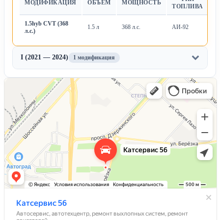
МОДИФИКАЦИЯ
ОБЪЕМ
МОЩНОСТЬ
Т
ТОПЛИВА
1.5hyb CVT (368
1.5 л
368 л.с.
АИ-92
Ва
л.с.)
I (2021 — 2024)
1 модификация