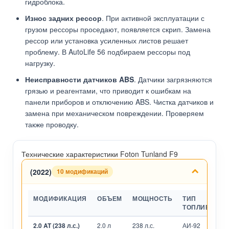
гидроблока.
Износ задних рессор
. При активной эксплуатации с
грузом рессоры проседают, появляется скрип. Замена
рессор или установка усиленных листов решает
проблему. В AutoLife 56 подбираем рессоры под
нагрузку.
Неисправности датчиков ABS
. Датчики загрязняются
грязью и реагентами, что приводит к ошибкам на
панели приборов и отключению ABS. Чистка датчиков и
замена при механическом повреждении. Проверяем
также проводку.
Технические характеристики Foton Tunland F9
(2022)
10 модификаций
МОДИФИКАЦИЯ
ОБЪЕМ
МОЩНОСТЬ
ТИП
ТОПЛИВА
2.0 AT (238 л.с.)
2.0 л
238 л.с.
АИ-92
А