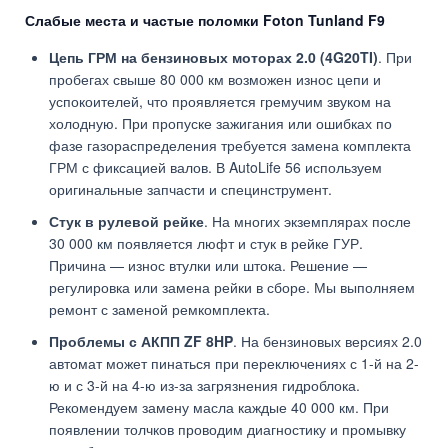
Слабые места и частые поломки Foton Tunland F9
Цепь ГРМ на бензиновых моторах 2.0 (4G20TI)
. При
пробегах свыше 80 000 км возможен износ цепи и
успокоителей, что проявляется гремучим звуком на
холодную. При пропуске зажигания или ошибках по
фазе газораспределения требуется замена комплекта
ГРМ с фиксацией валов. В AutoLife 56 используем
оригинальные запчасти и специнструмент.
Стук в рулевой рейке
. На многих экземплярах после
30 000 км появляется люфт и стук в рейке ГУР.
Причина — износ втулки или штока. Решение —
регулировка или замена рейки в сборе. Мы выполняем
ремонт с заменой ремкомплекта.
Проблемы с АКПП ZF 8HP
. На бензиновых версиях 2.0
автомат может пинаться при переключениях с 1-й на 2-
ю и с 3-й на 4-ю из-за загрязнения гидроблока.
Рекомендуем замену масла каждые 40 000 км. При
появлении толчков проводим диагностику и промывку