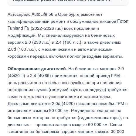
Автосервис AutoLife 56 в Оренбурге выполняет
квалифицированный ремонт и обслуживание пикапов Foton
Tunland F9 (2022–2026 г.в.) всех поколений и
модификаций. Мы специализируемся на бензиновых
версиях 2.0 (238 л.с.) и 2.4 (160 л.с.), а также дизельных
2.0d (163 л.с.), с механическими и автоматическими
коробками передач, включая полноприводные варианты.
Обслуживание двигателей
. На бензиновых моторах 2.0
(4G20TI) и 2.4 (4G69) применяется цепной привод ГРМ —
цепь рассчитана на весь срок службы, но при появлении
посторонних шумов (гремучий звук на холодную) требуется
замена комплекта с успокоителями и натяжителем.
Дизельные двигатели 2.0d (4D20) оснащены ремнём ГРМ с
интервалом замены 90 000 км. Регулировка клапанов на
бензиновых моторах не требуется (гидрокомпенсаторы), на
дизельных — проверка зазоров каждые 60 000 км. Свечи
зажигания на бензиновых версиях меняем каждые 30 000