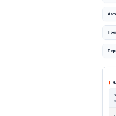
Авт
Про
Пер
G
О
Л