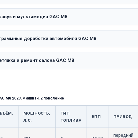
озвук и мультимедиа GAC M8
граммные доработки автомобиля GAC M8
етяжка и ремонт салона GAC M8
AC M8 2023, минивэн, 2 поколение
БЪЁМ,
МОЩНОСТЬ,
ТИП
КПП
ПРИВОД
Л.С.
ТОПЛИВА
передний