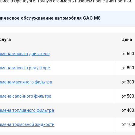
висе в Оренбурге. Точную стоимость назовём после диагностики.
ническое обслуживание автомобиля GAC M8
слуга
Цена
амена масла в двигателе
от 600 
амена масла в редукторе
от 800 
амена масляного фильтра
от 300 
амена салонного фильтра
от 500 
амена топливного фильтра
от 400 
амена тормозной жидкости
от 100