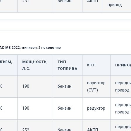
.0
231
бензин
АКПП
привод
AC M8 2022, минивэн, 2 поколение
БЪЁМ,
МОЩНОСТЬ,
ТИП
КПП
ПРИВО
Л.С.
ТОПЛИВА
вариатор
передн
.0
190
бензин
(CVT)
привод
передн
.0
190
бензин
редуктор
привод
передн
.0
252
бензин
АКПП