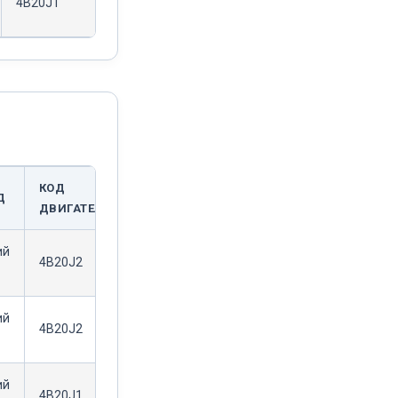
4B20J1
КОД
Д
ДВИГАТЕЛЯ
ий
4B20J2
ий
4B20J2
ий
4B20J1