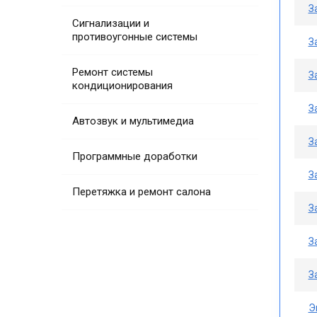
З
Сигнализации и
противоугонные системы
З
Ремонт системы
З
кондиционирования
З
Автозвук и мультимедиа
З
Программные доработки
З
Перетяжка и ремонт салона
З
З
З
Э