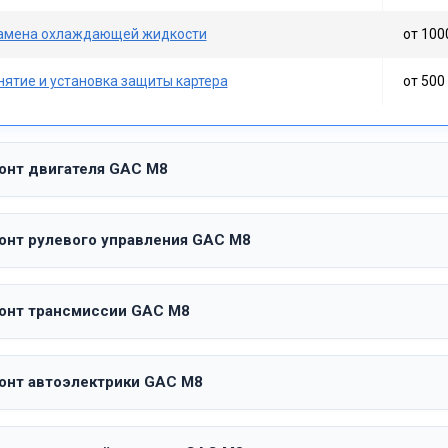
амена охлаждающей жидкости
от 100
нятие и установка защиты картера
от 500 
онт двигателя GAC M8
онт рулевого управления GAC M8
онт трансмиссии GAC M8
онт автоэлектрики GAC M8