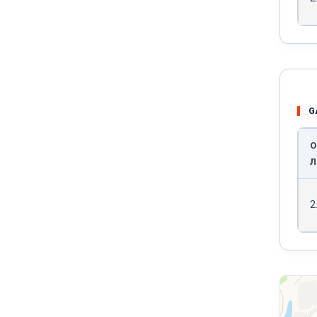
G
О
Л
2