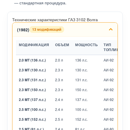
— стандартная процедура.
Технические характеристики ГАЗ 3102 Волга
(1982)
13 модификаций
МОДИФИКАЦИЯ
ОБЪЕМ
МОЩНОСТЬ
ТИП
ТОПЛИВА
2.0 MT (136 л.с.)
2.0 л
136 л.с.
АИ-92
М
2.3 MT (130 л.с.)
2.3 л
130 л.с.
АИ-92
М
2.3 MT (131 л.с.)
2.3 л
131 л.с.
АИ-92
М
2.3 MT (150 л.с.)
2.3 л
150 л.с.
АИ-92
М
2.4 MT (137 л.с.)
2.4 л
137 л.с.
АИ-92
М
2.5 MT (100 л.с.)
2.4 л
100 л.с.
АИ-92
М
2.5 MT (152 л.с.)
2.5 л
152 л.с.
АИ-92
М
2.5 MT (81 л.с.)
2.4 л
81 л.с.
АИ-80
М