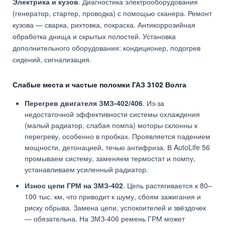
Электрика и кузов
. Диагностика электрооборудования
(генератор, стартер, проводка) с помощью сканера. Ремонт
кузова — сварка, рихтовка, покраска. Антикоррозийная
обработка днища и скрытых полостей. Установка
дополнительного оборудования: кондиционер, подогрев
сидений, сигнализация.
Слабые места и частые поломки ГАЗ 3102 Волга
Перегрев двигателя ЗМЗ-402/406
. Из-за
недостаточной эффективности системы охлаждения
(малый радиатор, слабая помпа) моторы склонны к
перегреву, особенно в пробках. Проявляется падением
мощности, детонацией, течью антифриза. В AutoLife 56
промываем систему, заменяем термостат и помпу,
устанавливаем усиленный радиатор.
Износ цепи ГРМ на ЗМЗ-402
. Цепь растягивается к 80–
100 тыс. км, что приводит к шуму, сбоям зажигания и
риску обрыва. Замена цепи, успокоителей и звёздочек
— обязательна. На ЗМЗ-406 ремень ГРМ может