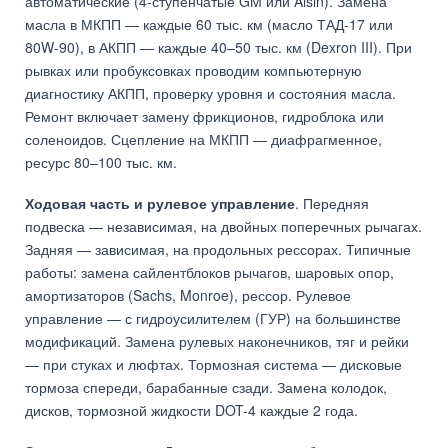
автоматические (4-ступенчатые GM или Aisin). Замена
масла в МКПП — каждые 60 тыс. км (масло ТАД-17 или
80W-90), в АКПП — каждые 40–50 тыс. км (Dexron III). При
рывках или пробуксовках проводим компьютерную
диагностику АКПП, проверку уровня и состояния масла.
Ремонт включает замену фрикционов, гидроблока или
соленоидов. Сцепление на МКПП — диафрагменное,
ресурс 80–100 тыс. км.
Ходовая часть и рулевое управление
. Передняя
подвеска — независимая, на двойных поперечных рычагах.
Задняя — зависимая, на продольных рессорах. Типичные
работы: замена сайлентблоков рычагов, шаровых опор,
амортизаторов (Sachs, Monroe), рессор. Рулевое
управление — с гидроусилителем (ГУР) на большинстве
модификаций. Замена рулевых наконечников, тяг и рейки
— при стуках и люфтах. Тормозная система — дисковые
тормоза спереди, барабанные сзади. Замена колодок,
дисков, тормозной жидкости DOT-4 каждые 2 года.