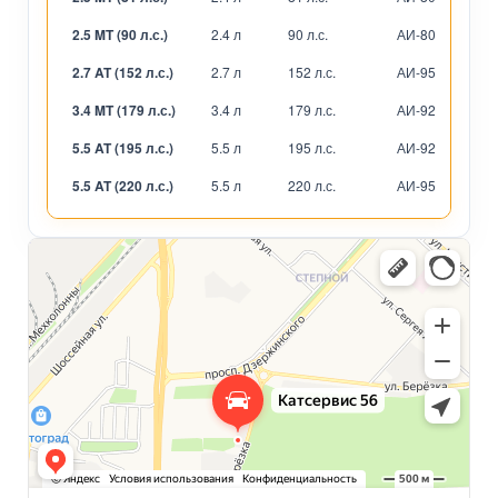
2.5 MT (90 л.с.)
2.4 л
90 л.с.
АИ-80
М
2.7 AT (152 л.с.)
2.7 л
152 л.с.
АИ-95
А
3.4 MT (179 л.с.)
3.4 л
179 л.с.
АИ-92
М
5.5 AT (195 л.с.)
5.5 л
195 л.с.
АИ-92
А
5.5 AT (220 л.с.)
5.5 л
220 л.с.
АИ-95
А