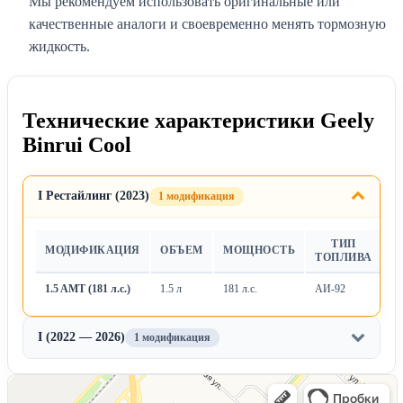
Мы рекомендуем использовать оригинальные или
качественные аналоги и своевременно менять тормозную
жидкость.
Технические характеристики Geely
Binrui Cool
I Рестайлинг (2023)
1 модификация
ТИП
МОДИФИКАЦИЯ
ОБЪЕМ
МОЩНОСТЬ
Т
ТОПЛИВА
1.5 AMT (181 л.с.)
1.5 л
181 л.с.
АИ-92
Ро
I (2022 — 2026)
1 модификация