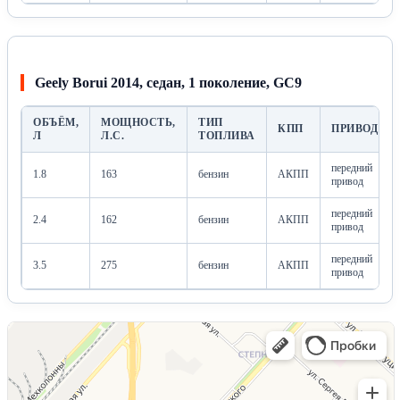
Geely Borui 2014, седан, 1 поколение, GC9
ОБЪЁМ,
МОЩНОСТЬ,
ТИП
КПП
ПРИВОД
Л
Л.С.
ТОПЛИВА
передний
1.8
163
бензин
АКПП
привод
передний
2.4
162
бензин
АКПП
привод
передний
3.5
275
бензин
АКПП
привод