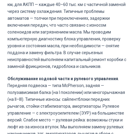
км, для АКПП — каждые 40–60 тыс. км с частичной заменой
через систему охлаждения. Типичные проблемы
автоматов — толчки при переключениях, задержки
включения передач, что часто связано с износом
соленоидов или загрязнением масла. Мы проводим
компьютерную диагностику блока управления, проверку
уровня и состояния масла, при необходимости — снятие
поддона и замену фильтра. В случае серьезных
неисправностей выполняем капитальный ремонт коробки с
заменой фрикционов, гидроблока и сальников.
Обслуживание ходовой части и рулевого управления
.
Передняя подвеска — типа McPherson, задняя —
полузависимая балка (на I поколении) или многорычажная
(на II–III). Типичные износы: сайлентблоки передних
рычагов, стойки стабилизатора, амортизаторы. Рулевое
управление — с электроусилителем (ЭУР) на большинстве
версий. Слабое место — рулевая рейка: возможны стуки и
люфт из-за износа втулок. Мы выполняем замену рулевых
наконечников, тяг, амортизаторов, рычагов в сборе с