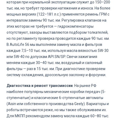
которая при нормальной эксплуатации служит до 150–200
тыс. км, но требует проверки натяжения и износа. На более
мощных версиях (122–181 л.с.) применяется ремень ГРМ с
интервалом замены 90 тыс. км. Регулировка клапанов на
этих моторах не требуется — гидрокомпенсаторы
отсутствуют, зазоры выставляются подбором толкателей,
но по регламенту проверка проводится каждые 90 тыс. км.
В AutoLife 56 мы выполняем замену масла и фильтров
каждые 7,5–10 тыс. км, используя масла вязкостью 5W-30
или 5W-40 по допускам API SN/SP. Свечи зажигания
меняем каждые 30–40 тыс. км, воздушный и салонный
фильтры — раз в 15 тыс. км. При диагностике проверяем
систему охлаждения, дроссельную заслонку и форсунки.
Диагностика и ремонт трансмиссии
. На рынке РФ
наиболее популярны механические коробки передач (5-
ступенчатые) и классические 6-ступенчатые автоматы
(Aisin или собственного производства Geely). Вариаторы и
роботы встречаются реже, но мы также обслуживаем их.
Для МКПП рекомендуем замену масла каждые 60–80 тыс.