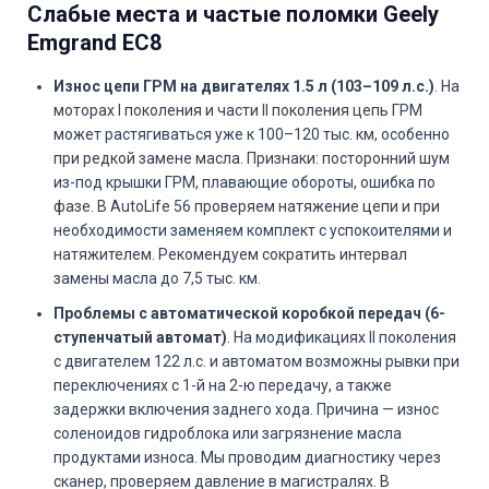
Слабые места и частые поломки Geely
Emgrand EC8
Износ цепи ГРМ на двигателях 1.5 л (103–109 л.с.)
. На
моторах I поколения и части II поколения цепь ГРМ
может растягиваться уже к 100–120 тыс. км, особенно
при редкой замене масла. Признаки: посторонний шум
из-под крышки ГРМ, плавающие обороты, ошибка по
фазе. В AutoLife 56 проверяем натяжение цепи и при
необходимости заменяем комплект с успокоителями и
натяжителем. Рекомендуем сократить интервал
замены масла до 7,5 тыс. км.
Проблемы с автоматической коробкой передач (6-
ступенчатый автомат)
. На модификациях II поколения
с двигателем 122 л.с. и автоматом возможны рывки при
переключениях с 1-й на 2-ю передачу, а также
задержки включения заднего хода. Причина — износ
соленоидов гидроблока или загрязнение масла
продуктами износа. Мы проводим диагностику через
сканер, проверяем давление в магистралях. В