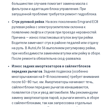
большинстве случаев помогает замена масла с
фильтром и адаптация блока управления. При
запущенной проблеме требуется ремонт гидроблока.
Стук рулевой рейки
. На всех поколениях Emgrand EC8
рулевая рейка с электроусилителем склонна к
появлению люфта и стуков при проезде неровностей.
Причина — износ пластиковых втулок внутри рейки.
Водители замечают стук в районе педалей или отдачу
на руль. В AutoLife 56 выполняем регулировку рейки,
при необходимости заменяем втулки или рейку в сборе.
После ремонта обязательна сход-развалка.
Износ задних амортизаторов и сайлентблоков
передних рычагов
. Задняя подвеска (особенно
многорычажная на II–III поколениях) требует внимания
после 60–80 тыс. км. Амортизаторы начинают течь,
сайлентблоки передних рычагов изнашиваются,
появляется стук и увод автомобиля. Мы рекомендуем
замену амортизаторов парой, а рычаги менять в сборе
с сайлентблоками, так как запрессовка отдельных