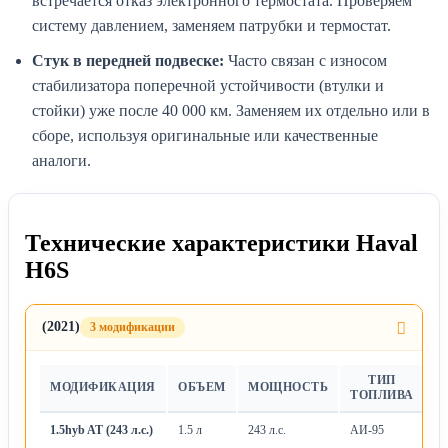
встречается отказ электронного термостата. Проверяем
систему давлением, заменяем патрубки и термостат.
Стук в передней подвеске:
Часто связан с износом
стабилизатора поперечной устойчивости (втулки и
стойки) уже после 40 000 км. Заменяем их отдельно или в
сборе, используя оригинальные или качественные
аналоги.
Технические характеристики Haval
H6S
(2021)
3 модификации
ТИП
МОДИФИКАЦИЯ
ОБЪЕМ
МОЩНОСТЬ
Т
ТОПЛИВА
1.5hyb AT (243 л.с.)
1.5 л
243 л.с.
АИ-95
А