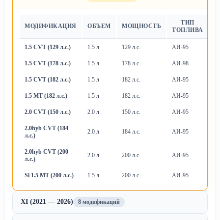
ТИП
МОДИФИКАЦИЯ
ОБЪЕМ
МОЩНОСТЬ
Т
ТОПЛИВА
1.5 CVT (129 л.с.)
1.5 л
129 л.с.
АИ-95
Ва
1.5 CVT (178 л.с.)
1.5 л
178 л.с.
АИ-98
Ва
1.5 CVT (182 л.с.)
1.5 л
182 л.с.
АИ-95
Ва
1.5 MT (182 л.с.)
1.5 л
182 л.с.
АИ-95
М
2.0 CVT (150 л.с.)
2.0 л
150 л.с.
АИ-95
Ва
2.0hyb CVT (184
2.0 л
184 л.с.
АИ-95
Ва
л.с.)
2.0hyb CVT (200
2.0 л
200 л.с.
АИ-95
Ва
л.с.)
Si 1.5 MT (200 л.с.)
1.5 л
200 л.с.
АИ-95
М
XI (2021 — 2026)
8 модификаций