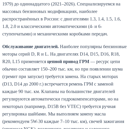
1979) до одиннадцатого (2021–2026). Специализируемся на
массовых бензиновых модификациях, наиболее
распространённых в России: с двигателями 1.3, 1.4, 1.5, 1.6,
1.8, 2.0 и классическими автоматическими (4- и 6-
ступенчатыми) и механическими коробками передач.
Обслуживание двигателей.
Наиболее популярны бензиновые
моторы серий D, R и L. На двигателях D14, D15, D16, R18,
R20, L15 применяется
цепной привод ГРМ
— ресурс цепи
обычно составляет 150–200 тыс. км, но при появлении шума
(гремит при запуске) требуется замена. На старых моторах
(D13, D14 до 2000 г.) встречается ремень ГРМ с заменой
каждые 90 тыс. км. Клапаны на большинстве двигателей
регулируются автоматически гидрокомпенсаторами, но на
некоторых (например, D15B без VTEC) требуется ручная
регулировка шайбами. Мы выполняем замену масла
(рекомендуем 5W-30 каждые 7–10 тыс. км), свечей зажигания
(оригинал NGK), воздушного, масляного и салонного