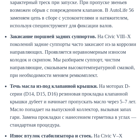
характерный треск при запуске. При пропуске звеньев
возможен обрыв с повреждением клапанов. В AutoLife 56
заменяем цепь в сборе с успокоителями и натяжителем,
используя специнструмент для фиксации валов.
Закисание поршней задних суппортов.
На Civic VIII–X
поколений задние суппорты часто закисают из-за коррозии
направляющих. Проявляется неравномерным износом
колодок и скрипом. Мы разбираем суппорт, чистим
направляющие, смазываем высокотемпературной смазкой,
при необходимости меняем ремкомплект.
Течь масла из-под клапанной крышки.
На моторах D-
серии (D14, D15, D16) резиновая прокладка клапанной
крышки дубеет и начинает пропускать масло через 5–7 лет.
Масло попадает на выпускной коллектор, вызывая запах
гари. Замена прокладки с нанесением герметика в углах —
стандартная процедура.
Износ втулок стабилизатора и стоек.
На Civic V–X