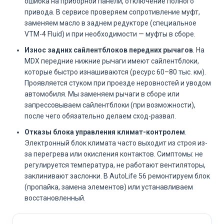
ошибка на приборной панели, отключение полного
привода. В сервисе проверяем сопротивление муфт,
заменяем масло в заднем редукторе (специальное
VTM-4 Fluid) и при необходимости — муфты в сборе.
Износ задних сайлентблоков передних рычагов
. На
MDX передние нижние рычаги имеют сайлентблоки,
которые быстро изнашиваются (ресурс 60–80 тыс. км).
Проявляется стуком при проезде неровностей и уводом
автомобиля. Мы заменяем рычаги в сборе или
запрессовываем сайлентблоки (при возможности),
после чего обязательно делаем сход-развал.
Отказы блока управления климат-контролем
.
Электронный блок климата часто выходит из строя из-
за перегрева или окисления контактов. Симптомы: не
регулируется температура, не работают вентиляторы,
заклинивают заслонки. В AutoLife 56 ремонтируем блок
(пропайка, замена элементов) или устанавливаем
восстановленный.