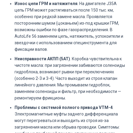
Износ цепи ГРМ и натяжителя
. На двигателе J35A
цепь ГРМ может растягиваться после 150 тыс. км,
особенно при редкой замене масла. Проявляется
посторонним шумом (цоканьем) из-под крышки ГРМ,
возможны ошибки по фазе газораспределения. В
AutoLife 56 заменяем цепь, натяжитель, успокоители и
звездочки с использованием специнструмента для
фиксации валов.
Неисправности АКПП (5AT)
. Коробка чувствительна к
чистоте масла: при загрязнении забиваются соленоиды
гидроблока, возникают рывки при переключениях
(особенно 2-3 и 3-4). Часто выходит из строя клапан
линейного давления. Мы промываем гидроблок,
заменяем соленоиды и фильтр, при необходимости —
ремонтируем фрикционы.
Проблемы с системой полного привода VTM-4
.
Электромагнитные муфты заднего дифференциала
могут перегреваться и выходить из строя из-за
загрязнения масла или обрыва проводки. Симптомы: