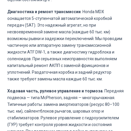
Диагностика и ремонт трансмиссии
. Honda MDX
оснащается 5-ступенчатой автоматической коробкой
передач (5AT). Это надежный агрегат, но при
несвоевременной замене масла (каждые 60 тыс. км)
возможны рывки и задержки переключений. Мы проводим
частичную или аппаратную замену трансмиссионной
жидкости ATF DW-1, а также диагностику гидроблока и
соленоидов. При серьезных неисправностях выполняем
капитальный ремонт АКПП с заменой фрикционов и
уплотнений. Раздаточная коробка и задний редуктор
также требуют замены масла каждые 60 тыс. км.
Ходовая часть, рулевое управление и тормоза
. Передняя
подвеска — типа McPherson, задняя — многорычажная.
Типичные работы: замена амортизаторов (ресурс 80–100
тыс. км), сайлентблоков рычагов, шаровых опор и
стабилизаторов. Рулевое управление с гидроусилителем
(ГУР) требует контроля уровня жидкости и состояния