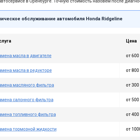
втосервисе в Оренбурге. Точную стоимость назовём после диагно
ническое обслуживание автомобиля Honda Ridgeline
слуга
Цена
амена масла в двигателе
от 600 
амена масла в редукторе
от 800 
амена масляного фильтра
от 300 
амена салонного фильтра
от 500 
амена топливного фильтра
от 400 
амена тормозной жидкости
от 100