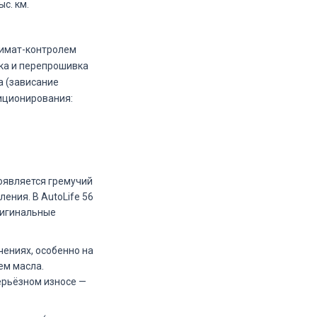
с. км.
лимат-контролем
ка и перепрошивка
а (зависание
диционирования:
появляется гремучий
ения. В AutoLife 56
ригинальные
чениях, особенно на
ем масла.
ерьёзном износе —