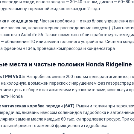
 спереди и сзади, износ колодок — 30–40 тыс. км, дисков — 60–80 ты
дуем замену тормозной жидкости каждые 2 года.
ика и кондиционер
. Частая проблема — отказ блока управления к
ние заслонок, неравномерное распределение воздуха). Диагности
ешаются в AutoLife 56. Также возможны сбои в работе мультимеди
 — обновление ПО или замена головного устройства. Система кон
а фреоном R134a, проверка компрессора и конденсатора.
ые места и частые поломки Honda Ridgeline
ь ГРМ V6 3.5
. На пробегах свыше 200 тыс. км цепь растягивается, 
 на холодную, возможен перескок с нарушением фаз газораспредел
няем цепь в сборе с натяжителями и успокоителями, используя о
асти Honda.
оматическая коробка передач (6AT)
. Рывки и толчки при переклю
передачах, вызваны износом соленоидов гидроблока и загрязнени
лярная замена масла каждые 60 тыс. км продлевает ресурс. При с
итальный ремонт с заменой фрикционов и гидроблока.