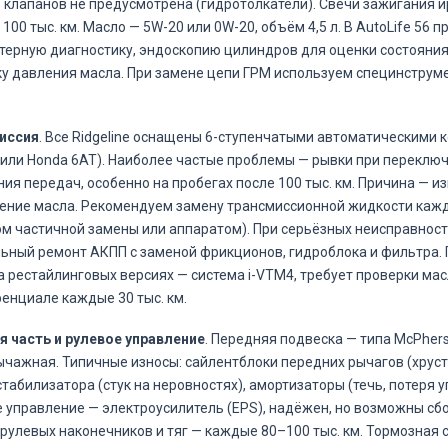
 клапанов не предусмотрена (гидротолкатели). Свечи зажигания 
100 тыс. км. Масло — 5W-20 или 0W-20, объём 4,5 л. В AutoLife 56 
ерную диагностику, эндоскопию цилиндров для оценки состояния
у давления масла. При замене цепи ГРМ используем специнструм
иссия
. Все Ridgeline оснащены 6-ступенчатыми автоматическими 
 или Honda 6AT). Наиболее частые проблемы — рывки при переклю
ия передач, особенно на пробегах после 100 тыс. км. Причина — и
ение масла. Рекомендуем замену трансмиссионной жидкости кажд
м частичной замены или аппаратом). При серьёзных неисправнос
ьный ремонт АКПП с заменой фрикционов, гидроблока и фильтра.
а рестайлинговых версиях — система i-VTM4, требует проверки мас
нциале каждые 30 тыс. км.
 часть и рулевое управление
. Передняя подвеска — типа McPhers
чажная. Типичные износы: сайлентблоки передних рычагов (хруст 
стабилизатора (стук на неровностях), амортизаторы (течь, потеря 
 управление — электроусилитель (EPS), надёжен, но возможны сб
рулевых наконечников и тяг — каждые 80–100 тыс. км. Тормозная 