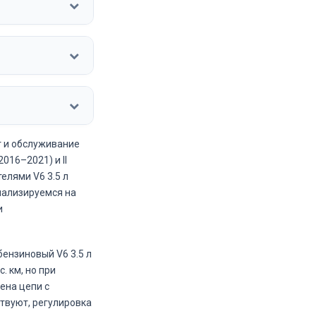
т и обслуживание
2016–2021) и II
елями V6 3.5 л
иализируемся на
и
бензиновый V6 3.5 л
. км, но при
ена цепи с
твуют, регулировка