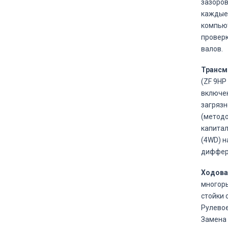
зазоров
каждые 
компьют
проверк
валов.
Трансм
(ZF 9HP
включен
загрязн
(методо
капитал
(4WD) н
диффере
Ходовая
многоры
стойки 
Рулевое
Замена 