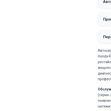
Авт
Про
Пере
Автосер
Honda Ri
рестайл
мощност
диагнос
профес
Обслуж
(серия 
появлен
натяжит