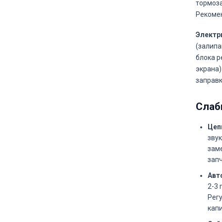
тормоза
Рекомен
Электр
(залипа
блока р
экрана)
заправк
Слаб
Цеп
звук
заме
запч
Авт
2-3 
Регу
кап