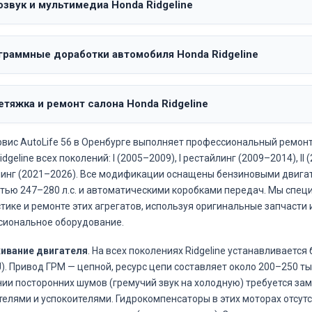
озвук и мультимедиа Honda Ridgeline
граммные доработки автомобиля Honda Ridgeline
тяжка и ремонт салона Honda Ridgeline
вис AutoLife 56 в Оренбурге выполняет профессиональный ремон
dgeline всех поколений: I (2005–2009), I рестайлинг (2009–2014), II (
инг (2021–2026). Все модификации оснащены бензиновыми двигат
ью 247–280 л.с. и автоматическими коробками передач. Мы спец
тике и ремонте этих агрегатов, используя оригинальные запчасти 
сиональное оборудование.
ивание двигателя
. На всех поколениях Ridgeline устанавливается 
J). Привод ГРМ — цепной, ресурс цепи составляет около 200–250 тыс
ии посторонних шумов (гремучий звук на холодную) требуется зам
елями и успокоителями. Гидрокомпенсаторы в этих моторах отсутс