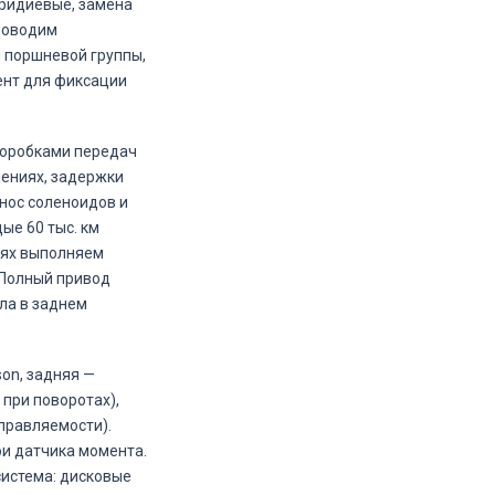
иридиевые, замена
проводим
 поршневой группы,
ент для фиксации
коробками передач
чениях, задержки
знос соленоидов и
ые 60 тыс. км
тях выполняем
 Полный привод
ла в заднем
on, задняя —
при поворотах),
управляемости).
ои датчика момента.
система: дисковые