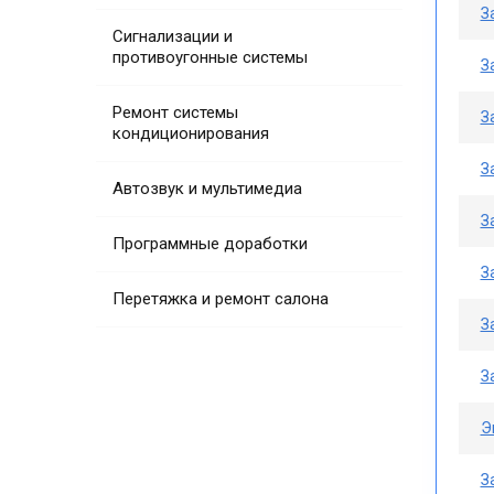
З
Сигнализации и
противоугонные системы
З
Ремонт системы
З
кондиционирования
З
Автозвук и мультимедиа
З
Программные доработки
З
Перетяжка и ремонт салона
З
З
Э
З