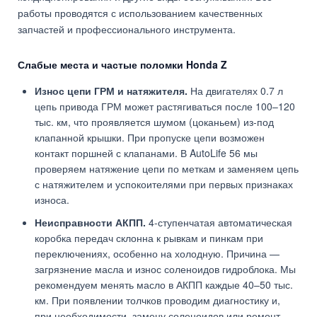
работы проводятся с использованием качественных
запчастей и профессионального инструмента.
Слабые места и частые поломки Honda Z
Износ цепи ГРМ и натяжителя.
На двигателях 0.7 л
цепь привода ГРМ может растягиваться после 100–120
тыс. км, что проявляется шумом (цоканьем) из-под
клапанной крышки. При пропуске цепи возможен
контакт поршней с клапанами. В AutoLife 56 мы
проверяем натяжение цепи по меткам и заменяем цепь
с натяжителем и успокоителями при первых признаках
износа.
Неисправности АКПП.
4-ступенчатая автоматическая
коробка передач склонна к рывкам и пинкам при
переключениях, особенно на холодную. Причина —
загрязнение масла и износ соленоидов гидроблока. Мы
рекомендуем менять масло в АКПП каждые 40–50 тыс.
км. При появлении толчков проводим диагностику и,
при необходимости, замену соленоидов или ремонт