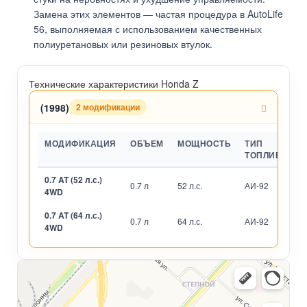
Замена этих элементов — частая процедура в AutoLife
56, выполняемая с использованием качественных
полиуретановых или резиновых втулок.
Технические характеристики Honda Z
(1998)
2 модификации
МОДИФИКАЦИЯ
ОБЪЕМ
МОЩНОСТЬ
ТИП
ТОПЛИВА
0.7 AT (52 л.с.)
0.7 л
52 л.с.
АИ-92
А
4WD
0.7 AT (64 л.с.)
0.7 л
64 л.с.
АИ-92
А
4WD