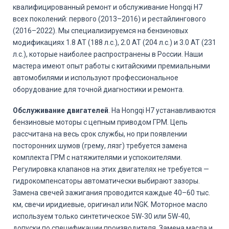
квалифицированный ремонт и обслуживание Hongqi H7
всех поколений: первого (2013–2016) и рестайлингового
(2016–2022). Мы специализируемся на бензиновых
модификациях 1.8 AT (188 л.с.), 2.0 AT (204 л.с.) и 3.0 AT (231
л.с.), которые наиболее распространены в России. Наши
мастера имеют опыт работы с китайскими премиальными
автомобилями и используют профессиональное
оборудование для точной диагностики и ремонта.
Обслуживание двигателей
. На Hongqi H7 устанавливаются
бензиновые моторы с цепным приводом ГРМ. Цепь
рассчитана на весь срок службы, но при появлении
посторонних шумов (грему, лязг) требуется замена
комплекта ГРМ с натяжителями и успокоителями.
Регулировка клапанов на этих двигателях не требуется —
гидрокомпенсаторы автоматически выбирают зазоры.
Замена свечей зажигания проводится каждые 40–60 тыс.
км, свечи иридиевые, оригинал или NGK. Моторное масло
используем только синтетическое 5W-30 или 5W-40,
допуски по спецификации производителя. Замена масла и