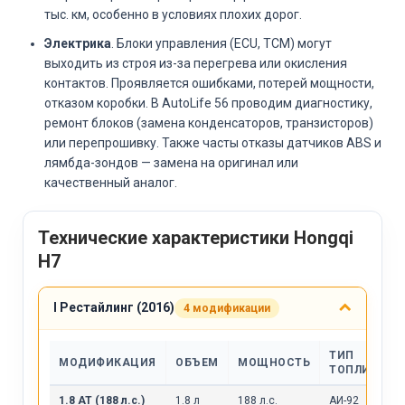
тыс. км, особенно в условиях плохих дорог.
Электрика
. Блоки управления (ECU, TCM) могут
выходить из строя из-за перегрева или окисления
контактов. Проявляется ошибками, потерей мощности,
отказом коробки. В AutoLife 56 проводим диагностику,
ремонт блоков (замена конденсаторов, транзисторов)
или перепрошивку. Также часты отказы датчиков ABS и
лямбда-зондов — замена на оригинал или
качественный аналог.
Технические характеристики Hongqi
H7
I Рестайлинг (2016)
4 модификации
ТИП
МОДИФИКАЦИЯ
ОБЪЕМ
МОЩНОСТЬ
ТОПЛИВА
1.8 AT (188 л.с.)
1.8 л
188 л.с.
АИ-92