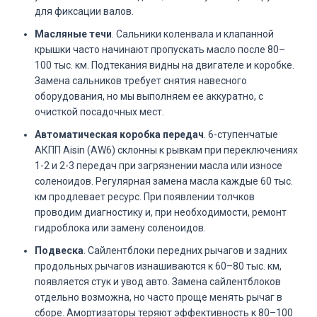
для фиксации валов.
Масляные течи
. Сальники коленвала и клапанной
крышки часто начинают пропускать масло после 80–
100 тыс. км. Подтекания видны на двигателе и коробке.
Замена сальников требует снятия навесного
оборудования, но мы выполняем ее аккуратно, с
очисткой посадочных мест.
Автоматическая коробка передач
. 6-ступенчатые
АКПП Aisin (AW6) склонны к рывкам при переключениях
1-2 и 2-3 передач при загрязнении масла или износе
соленоидов. Регулярная замена масла каждые 60 тыс.
км продлевает ресурс. При появлении толчков
проводим диагностику и, при необходимости, ремонт
гидроблока или замену соленоидов.
Подвеска
. Сайлентблоки передних рычагов и задних
продольных рычагов изнашиваются к 60–80 тыс. км,
появляется стук и увод авто. Замена сайлентблоков
отдельно возможна, но часто проще менять рычаг в
сборе. Амортизаторы теряют эффективность к 80–100