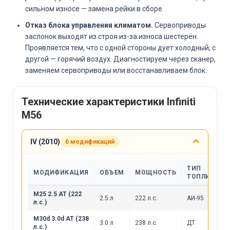
сильном износе — замена рейки в сборе.
Отказ блока управления климатом.
Сервоприводы
заслонок выходят из строя из-за износа шестерён.
Проявляется тем, что с одной стороны дует холодный, с
другой — горячий воздух. Диагностируем через сканер,
заменяем сервоприводы или восстанавливаем блок.
Технические характеристики Infiniti
M56
IV (2010)
6 модификаций
ТИП
МОДИФИКАЦИЯ
ОБЪЕМ
МОЩНОСТЬ
ТОПЛИВА
M25 2.5 AT (222
2.5 л
222 л.с.
АИ-95
л.с.)
M30d 3.0d AT (238
3.0 л
238 л.с.
ДТ
л.с.)