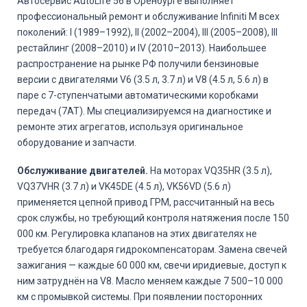
Автосервис AutoLife 56 в Оренбурге выполняет
профессиональный ремонт и обслуживание Infiniti M всех
поколений: I (1989–1992), II (2002–2004), III (2005–2008), III
рестайлинг (2008–2010) и IV (2010–2013). Наибольшее
распространение на рынке РФ получили бензиновые
версии с двигателями V6 (3.5 л, 3.7 л) и V8 (4.5 л, 5.6 л) в
паре с 7-ступенчатыми автоматическими коробками
передач (7AT). Мы специализируемся на диагностике и
ремонте этих агрегатов, используя оригинальное
оборудование и запчасти.
Обслуживание двигателей.
На моторах VQ35HR (3.5 л),
VQ37VHR (3.7 л) и VK45DE (4.5 л), VK56VD (5.6 л)
применяется цепной привод ГРМ, рассчитанный на весь
срок службы, но требующий контроля натяжения после 150
000 км. Регулировка клапанов на этих двигателях не
требуется благодаря гидрокомпенсаторам. Замена свечей
зажигания — каждые 60 000 км, свечи иридиевые, доступ к
ним затруднён на V8. Масло меняем каждые 7 500–10 000
км с промывкой системы. При появлении посторонних