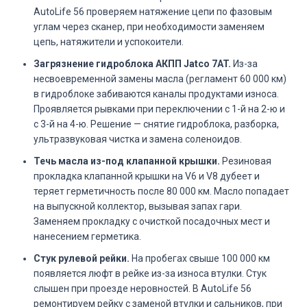
AutoLife 56 проверяем натяжение цепи по фазовым
углам через сканер, при необходимости заменяем
цепь, натяжители и успокоители.
Загрязнение гидроблока АКПП Jatco 7AT.
Из-за
несвоевременной замены масла (регламент 60 000 км)
в гидроблоке забиваются каналы продуктами износа.
Проявляется рывками при переключении с 1-й на 2-ю и
с 3-й на 4-ю. Решение — снятие гидроблока, разборка,
ультразвуковая чистка и замена соленоидов.
Течь масла из-под клапанной крышки.
Резиновая
прокладка клапанной крышки на V6 и V8 дубеет и
теряет герметичность после 80 000 км. Масло попадает
на выпускной коллектор, вызывая запах гари.
Заменяем прокладку с очисткой посадочных мест и
нанесением герметика.
Стук рулевой рейки.
На пробегах свыше 100 000 км
появляется люфт в рейке из-за износа втулки. Стук
слышен при проезде неровностей. В AutoLife 56
ремонтируем рейку с заменой втулки и сальников, при