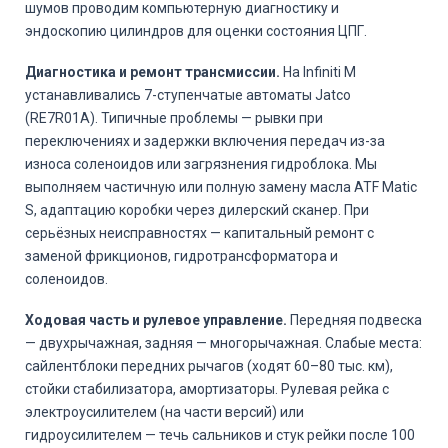
шумов проводим компьютерную диагностику и
эндоскопию цилиндров для оценки состояния ЦПГ.
Диагностика и ремонт трансмиссии.
На Infiniti M
устанавливались 7-ступенчатые автоматы Jatco
(RE7R01A). Типичные проблемы — рывки при
переключениях и задержки включения передач из-за
износа соленоидов или загрязнения гидроблока. Мы
выполняем частичную или полную замену масла ATF Matic
S, адаптацию коробки через дилерский сканер. При
серьёзных неисправностях — капитальный ремонт с
заменой фрикционов, гидротрансформатора и
соленоидов.
Ходовая часть и рулевое управление.
Передняя подвеска
— двухрычажная, задняя — многорычажная. Слабые места:
сайлентблоки передних рычагов (ходят 60–80 тыс. км),
стойки стабилизатора, амортизаторы. Рулевая рейка с
электроусилителем (на части версий) или
гидроусилителем — течь сальников и стук рейки после 100