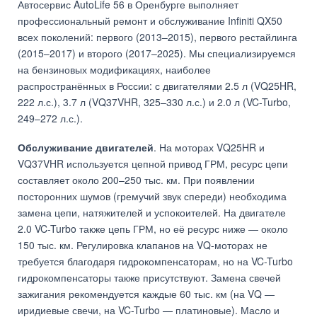
Автосервис AutoLife 56 в Оренбурге выполняет
профессиональный ремонт и обслуживание Infiniti QX50
всех поколений: первого (2013–2015), первого рестайлинга
(2015–2017) и второго (2017–2025). Мы специализируемся
на бензиновых модификациях, наиболее
распространённых в России: с двигателями 2.5 л (VQ25HR,
222 л.с.), 3.7 л (VQ37VHR, 325–330 л.с.) и 2.0 л (VC-Turbo,
249–272 л.с.).
Обслуживание двигателей
. На моторах VQ25HR и
VQ37VHR используется цепной привод ГРМ, ресурс цепи
составляет около 200–250 тыс. км. При появлении
посторонних шумов (гремучий звук спереди) необходима
замена цепи, натяжителей и успокоителей. На двигателе
2.0 VC-Turbo также цепь ГРМ, но её ресурс ниже — около
150 тыс. км. Регулировка клапанов на VQ-моторах не
требуется благодаря гидрокомпенсаторам, но на VC-Turbo
гидрокомпенсаторы также присутствуют. Замена свечей
зажигания рекомендуется каждые 60 тыс. км (на VQ —
иридиевые свечи, на VC-Turbo — платиновые). Масло и