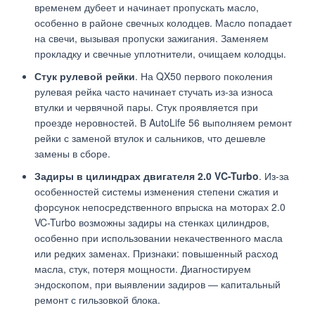
временем дубеет и начинает пропускать масло,
особенно в районе свечных колодцев. Масло попадает
на свечи, вызывая пропуски зажигания. Заменяем
прокладку и свечные уплотнители, очищаем колодцы.
Стук рулевой рейки
. На QX50 первого поколения
рулевая рейка часто начинает стучать из-за износа
втулки и червячной пары. Стук проявляется при
проезде неровностей. В AutoLife 56 выполняем ремонт
рейки с заменой втулок и сальников, что дешевле
замены в сборе.
Задиры в цилиндрах двигателя 2.0 VC-Turbo
. Из-за
особенностей системы изменения степени сжатия и
форсунок непосредственного впрыска на моторах 2.0
VC-Turbo возможны задиры на стенках цилиндров,
особенно при использовании некачественного масла
или редких заменах. Признаки: повышенный расход
масла, стук, потеря мощности. Диагностируем
эндоскопом, при выявлении задиров — капитальный
ремонт с гильзовкой блока.