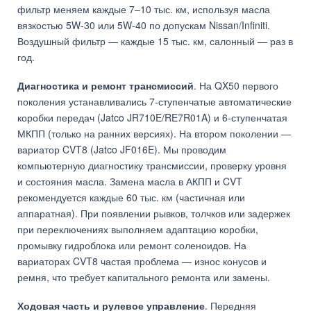
фильтр меняем каждые 7–10 тыс. км, используя масла
вязкостью 5W-30 или 5W-40 по допускам Nissan/Infiniti.
Воздушный фильтр — каждые 15 тыс. км, салонный — раз в
год.
Диагностика и ремонт трансмиссий
. На QX50 первого
поколения устанавливались 7-ступенчатые автоматические
коробки передач (Jatco JR710E/RE7R01A) и 6-ступенчатая
МКПП (только на ранних версиях). На втором поколении —
вариатор CVT8 (Jatco JF016E). Мы проводим
компьютерную диагностику трансмиссии, проверку уровня
и состояния масла. Замена масла в АКПП и CVT
рекомендуется каждые 60 тыс. км (частичная или
аппаратная). При появлении рывков, толчков или задержек
при переключениях выполняем адаптацию коробки,
промывку гидроблока или ремонт соленоидов. На
вариаторах CVT8 частая проблема — износ конусов и
ремня, что требует капитального ремонта или замены.
Ходовая часть и рулевое управление
. Передняя