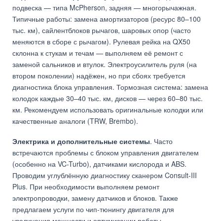
подвеска — типа McPherson, задняя — многорычажная.
Типичные работы: замена амортизаторов (ресурс 80–100
тыс. км), сайлентблоков рычагов, шаровых опор (часто
меняются в сборе с рычагом). Рулевая рейка на QX50
склонна к стукам и течам — выполняем её ремонт с
заменой сальников и втулок. Электроусилитель руля (на
втором поколении) надёжен, но при сбоях требуется
диагностика блока управления. Тормозная система: замена
колодок каждые 30–40 тыс. км, дисков — через 60–80 тыс.
км. Рекомендуем использовать оригинальные колодки или
качественные аналоги (TRW, Brembo).
Электрика и дополнительные системы
. Часто
встречаются проблемы с блоком управления двигателем
(особенно на VC-Turbo), датчиками кислорода и ABS.
Проводим углублённую диагностику сканером Consult-III
Plus. При необходимости выполняем ремонт
электропроводки, замену датчиков и блоков. Также
предлагаем услуги по чип-тюнингу двигателя для
увеличения мощности и оптимизации работы.