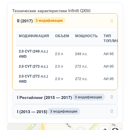
Технические характеристики Infiniti QX50
II (2017)
3 модификации
МОДИФИКАЦИЯ
ОБЪЕМ
МОЩНОСТЬ
ТИП
ТОПЛИВА
2.0 CVT (249 л.с.)
2.0 л
249 л.с.
АИ-95
В
4WD
2.0 CVT (272 л.с.)
2.0 л
272 л.с.
АИ-95
В
2.0 CVT (272 л.с.)
2.0 л
272 л.с.
АИ-95
В
4WD
I Рестайлинг (2015 — 2017)
3 модификации
I (2013 — 2015)
3 модификации