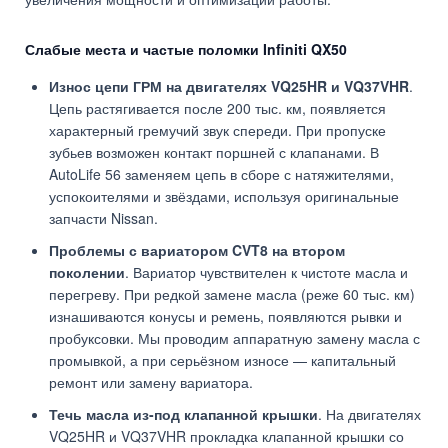
Слабые места и частые поломки Infiniti QX50
Износ цепи ГРМ на двигателях VQ25HR и VQ37VHR
.
Цепь растягивается после 200 тыс. км, появляется
характерный гремучий звук спереди. При пропуске
зубьев возможен контакт поршней с клапанами. В
AutoLife 56 заменяем цепь в сборе с натяжителями,
успокоителями и звёздами, используя оригинальные
запчасти Nissan.
Проблемы с вариатором CVT8 на втором
поколении
. Вариатор чувствителен к чистоте масла и
перегреву. При редкой замене масла (реже 60 тыс. км)
изнашиваются конусы и ремень, появляются рывки и
пробуксовки. Мы проводим аппаратную замену масла с
промывкой, а при серьёзном износе — капитальный
ремонт или замену вариатора.
Течь масла из-под клапанной крышки
. На двигателях
VQ25HR и VQ37VHR прокладка клапанной крышки со