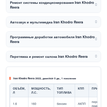
Ремонт системы кондиционирования Iran Khodro
Reera
Автозвук и мультимедиа Iran Khodro Reera
Программные доработки автомобиля Iran Khodro
Reera
Перетяжка и ремонт салона Iran Khodro Reera
Iran Khodro Reera 2022, джип/suv 5 дв., 1 поколение
ОБЪЁМ,
МОЩНОСТЬ,
ТИП
КПП
ПРИВОД
Л
Л.С.
ТОПЛИВА
передний
1.6
160
бензин
АКПП
привод